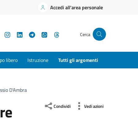
Accedi all'area personale
YouTube
Instagram
LinkedIn
Telegram
WhatsApp
Threads
Cerca
o libero
Istruzione
Tutti gli argomenti
ssio D’Ambra
re
Condividi
Vedi azioni