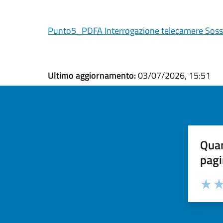
Punto5_PDFA Interrogazione telecamere Soss
Ultimo aggiornamento:
03/07/2026, 15:51
Quan
pagi
Valuta la
Selezi
Valuta 
Val