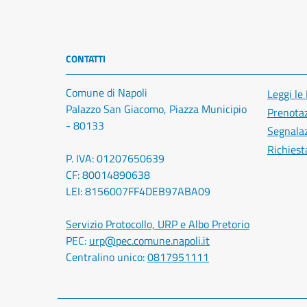
CONTATTI
Comune di Napoli
Leggi le
Palazzo San Giacomo, Piazza Municipio
Prenota
- 80133
Segnalaz
Richiest
P. IVA: 01207650639
CF: 80014890638
LEI: 8156007FF4DEB97ABA09
Servizio Protocollo, URP e Albo Pretorio
PEC:
urp@pec.comune.napoli.it
Centralino unico:
0817951111