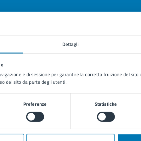
tatta il comune
Dettagli
Leggi le domande frequenti
ie
Richiedi assistenza
avigazione e di sessione per garantire la corretta fruizione del sito e
Prenota appuntamento
so del sito da parte degli utenti.
blemi in città
Preferenze
Statistiche
Segnala disservizio