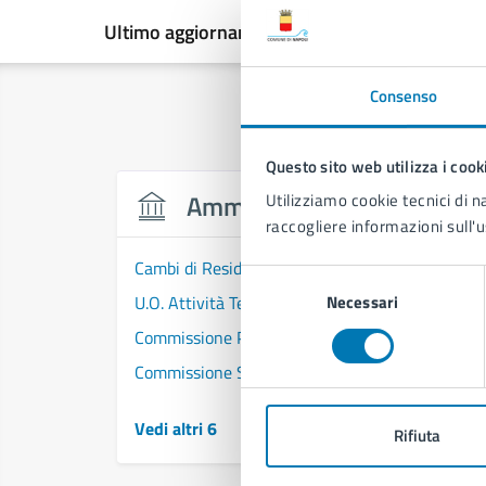
Ultimo aggiornamento:
28/07/2026, 15:50
Consenso
Questo sito web utilizza i cook
Amministrazione
Utilizziamo cookie tecnici di n
raccogliere informazioni sull'u
Cambi di Residenza - Municipalità 1
Selezione
U.O. Attività Tecniche - Municipalità 1
Necessari
del
consenso
Commissione Politiche Sociali di Municipalità 1
Commissione Scuola di Municipalità 1
Vedi altri 6
Rifiuta