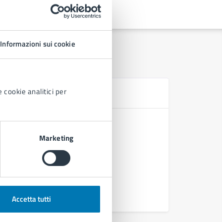
Informazioni sui cookie
Se
 cookie analitici per
Cambi di 
Occupazio
Marketing
Occupazio
Accetta tutti