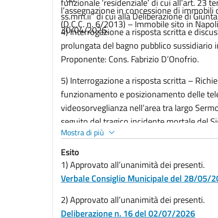
funzionale ‘residenziale’ di cui all’art. 23
l’assegnazione in concessione di immobili c
ss.mm.ii” di cui alla Deliberazione di Giun
(D.C.C. n. 6/2013) – Immobile sito in Napoli,
30/04/2026.
4) Interrogazione a risposta scritta e discu
prolungata del bagno pubblico sussidiario in
Proponente: Cons. Fabrizio D’Onofrio.
5) Interrogazione a risposta scritta – Richi
funzionamento e posizionamento delle tel
videosorveglianza nell’area tra largo Sermo
seguito del tragico incidente mortale del S
Mostra di più
Proponente: Cons. Fabrizio D’Onofrio.
Esito
1) Approvato all’unanimità dei presenti.
Verbale Consiglio Municipale del 28/05/
2) Approvato all’unanimità dei presenti.
Deliberazione n. 16 del 02/07/2026