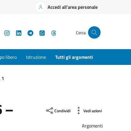
Accedi all'area personale
YouTube
Instagram
LinkedIn
Telegram
WhatsApp
Threads
Cerca
o libero
Istruzione
Tutti gli argomenti
 1
6 –
Condividi
Vedi azioni
Argomenti