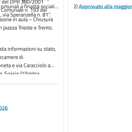
 ter del DPR 380/2001
omunali a finalità sociali
2)
Approvato alla maggior
ta Comunale n. 193 del
 via Speranzella n. 81”.
ssione in aula – Chiusura
 piazza Trieste e Trento.
esta informazioni su stato,
ecamere di
neta e via Caracciolo a
ig. Sossio D’Ambra.
2026