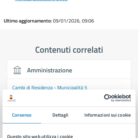
Ultimo aggiornamento:
09/01/2026, 09:06
Contenuti correlati
Amministrazione
Cambi di Residenza - Municipalità 5
U.O. Attività Tecniche - Municipalità 5
Commissione Trasparenza di Municipalità 5
Consenso
Dettagli
Informazioni sui cookie
Commissione Scuola, Politiche Educative, Politiche
Giovanili e Sport di Municipalità 5
Questo sito web utilizza i cookie