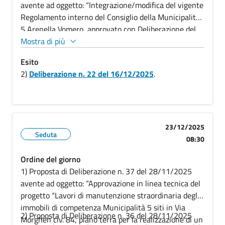
avente ad oggetto: “Integrazione/modifica del vigente
Regolamento interno del Consiglio della Municipalità
5 Arenella Vomero, approvato con Deliberazione del
Consiglio Municipale n. 2 del 01/03/2007, in
Mostra di più
attuazione dell’
art.
82 comma 11 del D. Lgs. n.
Esito
267/2000 e ss.mm.ii.”.
2)
Deliberazione n. 22 del 16/12/2025
.
23/12/2025
Seduta
08:30
Ordine del giorno
1) Proposta di Deliberazione n. 37 del 28/11/2025
avente ad oggetto: “Approvazione in linea tecnica del
progetto “Lavori di manutenzione straordinaria degli
immobili di competenza Municipalità 5 siti in Via
2) Proposta di Deliberazione n. 36 del 28/11/2025
Morghen civ. 84, piano terra per la realizzazione di un