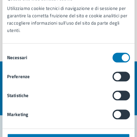
Vedi altri 6
Utilizziamo cookie tecnici di navigazione e di sessione per
garantire la corretta fruizione del sito e cookie analitici per
raccogliere informazioni sull'uso del sito da parte degli
utenti.
Selezione
Necessari
del
consenso
Preferenze
Quanto sono chiare le informazioni su questa
pagina?
Statistiche
Valuta la chiarezza delle informazioni (da 1 a 5 stelle)
Seleziona il numero di stelle per valutare la chiarezza delle i
Valuta 1 stelle su 5
Valuta 2 stelle su 5
Valuta 3 stelle su 5
Valuta 4 stelle su 5
Valuta 5 stelle su 5
Marketing