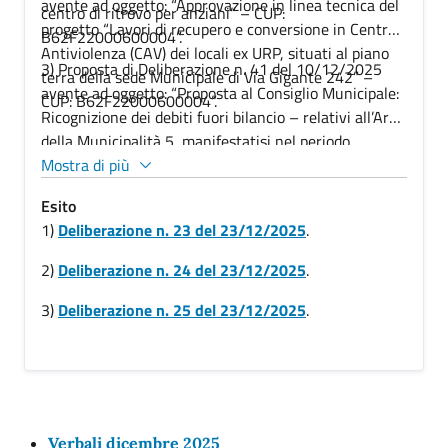
avente ad oggetto: “Approvazione in linea tecnica del
centro di ritrovo per anziani” – CUP:
progetto “Lavori di recupero e conversione in Centro
B62F22000600004”.
Antiviolenza (CAV) dei locali ex URP, situati al piano
3) Proposta di Deliberazione n. 41 del 10/12/2025
terra della sede Municipale di Via Gigante 242” –
avente ad oggetto: “Proposta al Consiglio Municipale:
CUP: B62F22000600004”.
Ricognizione dei debiti fuori bilancio – relativi all’Area
della Municipalità 5, manifestatisi nel periodo
1°settembre – 31 ottobre 2025, in attuazione degli
Mostra di più
indirizzi di cui alla Deliberazione di Giunta Comunale
Esito
n. 918 del 4 giugno 2009 e
s.m.i.
1)
Deliberazione n. 23 del 23/12/2025
.
Riconoscimento della relativa legittimità ai sensi
dell’
art.
194, 1°comma, del decreto legislativo n.
2)
Deliberazione n. 24 del 23/12/2025
.
267/2000”.
3)
Deliberazione n. 25 del 23/12/2025
.
Verbali dicembre 2025