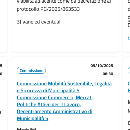
viabilità adiacente come da decretazione al
c
protocollo PG/2025/863533
d
d
3) Varie ed eventuali
3
C
m
M
p
e
25
09/10/2025
Commissione
30
08:30
Commissione Mobilità Sostenibile, Legalità
C
e Sicurezza di Municipalità 5
B
Commissione Commercio, Mercati,
Politiche Attive per il Lavoro,
Decentramento Amministrativo di
e
Municipalità 5
O
Modalità