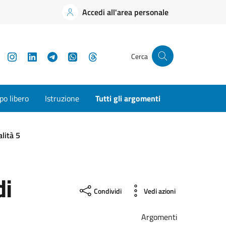
Accedi all'area personale
YouTube
Instagram
LinkedIn
Telegram
WhatsApp
Threads
Cerca
o libero
Istruzione
Tutti gli argomenti
lità 5
di
Condividi
Vedi azioni
Argomenti