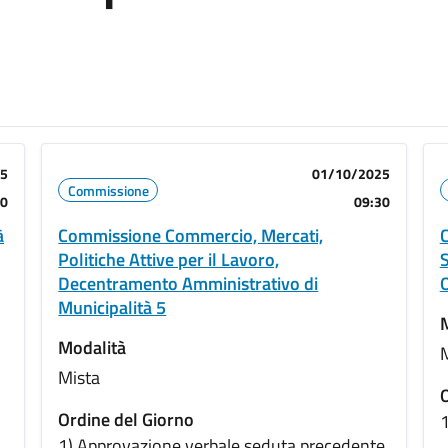
25
01/10/2025
Commissione
30
09:30
à
Commissione Commercio, Mercati,
C
Politiche Attive per il Lavoro,
S
Decentramento Amministrativo di
O
Municipalità 5
Modalità
Mista
O
Ordine del Giorno
1
1) Approvazione verbale seduta precedente