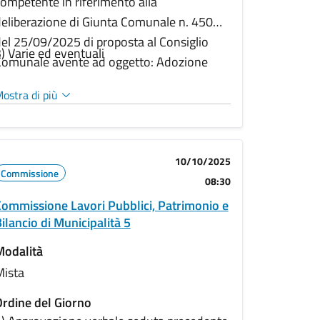
ompetente in riferimento alla
eliberazione di Giunta Comunale n. 450
el 25/09/2025 di proposta al Consiglio
) Varie ed eventuali
omunale avente ad oggetto: Adozione
isure per il contenimento dei costi della
ostra di più
olitica. Determinazioni in merito ed
ventuale predisposizione di odg di
accompagnamento come da decretazione
PG/2025/877311 del 01/10/2025
10/10/2025
Commissione
08:30
ommissione Lavori Pubblici, Patrimonio e
ilancio di Municipalità 5
Modalità
Mista
rdine del Giorno