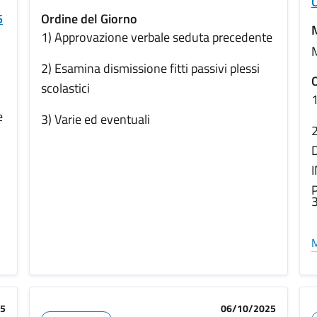
O
5
Ordine del Giorno
1) Approvazione verbale seduta precedente
2) Esamina dismissione fitti passivi plessi
O
scolastici
1
e
3) Varie ed eventuali
2
I
3
M
25
06/10/2025