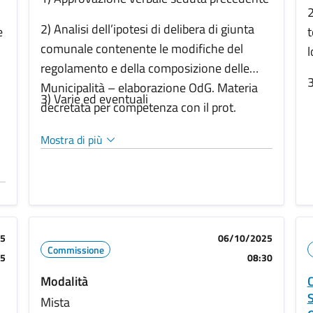
2
2) Analisi dell’ipotesi di delibera di giunta
e
t
comunale contenente le modifiche del
l
regolamento e della composizione delle
3
Municipalità – elaborazione OdG. Materia
3) Varie ed eventuali
decretata per competenza con il prot.
863533/2025
Mostra di più
25
06/10/2025
Commissione
45
08:30
Modalità
C
S
Mista