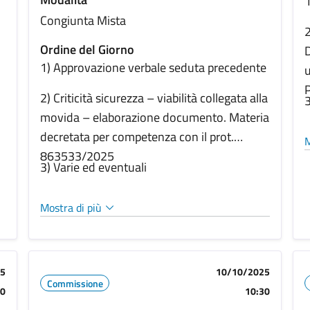
1
Congiunta Mista
2
Ordine del Giorno
D
1) Approvazione verbale seduta precedente
u
2) Criticità sicurezza – viabilità collegata alla
3
movida – elaborazione documento. Materia
decretata per competenza con il prot.
M
863533/2025
3) Varie ed eventuali
Mostra di più
25
10/10/2025
Commissione
30
10:30