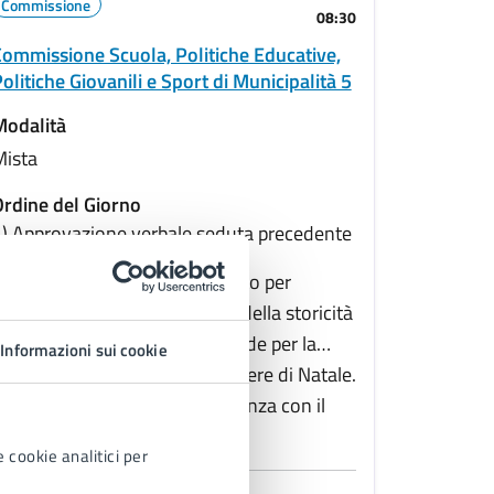
Commissione
08:30
ommissione Scuola, Politiche Educative,
olitiche Giovanili e Sport di Municipalità 5
Modalità
Mista
rdine del Giorno
) Approvazione verbale seduta precedente
2) Redazione nuovo documento per
lteriore riduzione del criterio della storicità
er la valutazione delle domande per la
Informazioni sui cookie
artecipazione ai bandi per le fiere di Natale.
) Varie ed eventuali
ateria decretata per competenza con il
prot. 863533/2025
 cookie analitici per
ostra di più