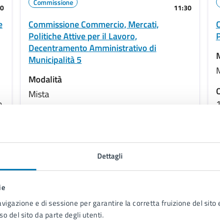
Commissione
30
11:30
e
Commissione Commercio, Mercati,
C
Politiche Attive per il Lavoro,
P
Decentramento Amministrativo di
Municipalità 5
Modalità
O
Mista
e
1
Ordine del Giorno
1) Approvazione verbale seduta precedente
u
2) Redazione nuovo documento per
p
Dettagli
ulteriore riduzione del criterio della storicità
p
3
per la valutazione delle domande per la
M
ie
partecipazione ai bandi per le fiere di Natale.
3) Varie ed eventuali
avigazione e di sessione per garantire la corretta fruizione del sito e
Materia decretata per competenza con il
M
so del sito da parte degli utenti.
prot. 863533/2025