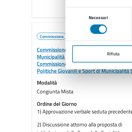
Lgs. n. 267/2000 – Espressione di parere
Selezione
Necessari
del
consenso
07/10/20
Commissione
09:
Commissione Turismo e Cultura di
Rifiuta
Municipalità 5
Commissione Scuola, Politiche Educative,
Politiche Giovanili e Sport di Municipalità 
Modalità
Congiunta Mista
Ordine del Giorno
1) Approvazione verbale seduta precedent
2) Discussione attorno alla proposta di