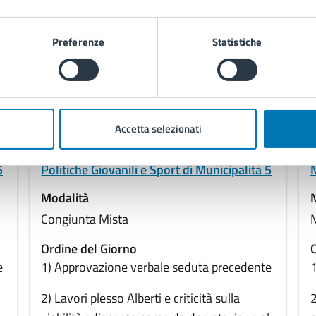
Mostra di più
Preferenze
Statistiche
25
07/10/2025
Commissione
30
10:30
Commissione Mobilità Sostenibile, Legalità
Accetta selezionati
e Sicurezza di Municipalità 5
P
Commissione Scuola, Politiche Educative,
5
Politiche Giovanili e Sport di Municipalità 5
M
Modalità
Congiunta Mista
Ordine del Giorno
O
e
1) Approvazione verbale seduta precedente
1
2) Lavori plesso Alberti e criticità sulla
2