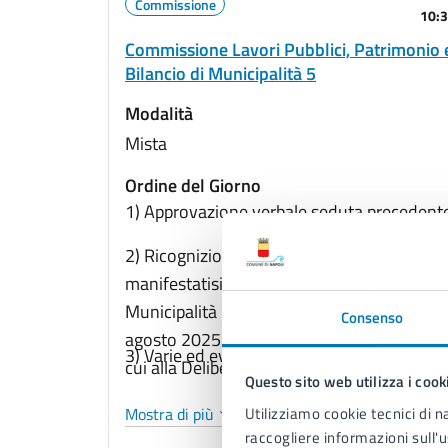
Commissione
10:
Commissione Lavori Pubblici, Patrimonio 
Bilancio di Municipalità 5
Modalità
Mista
Ordine del Giorno
1) Approvazione verbale seduta precedent
2) Ricognizione debiti fuori bilancio
manifestatisi nel Servizio Direzione di
Municipalità 5 a decorrere 1 maggio al 31
Consenso
agosto 2025 in attuazione degli indirizzi di
3) Varie ed eventuali
cui alla Delibera di Giunta Comunale n. 918
Questo sito web utilizza i cook
del 4 giugno 2009 e s.m.i. Riconoscimento
Utilizziamo cookie tecnici di n
Mostra di più
della relativa legittimità ex art. 194 co. I D.
raccogliere informazioni sull'u