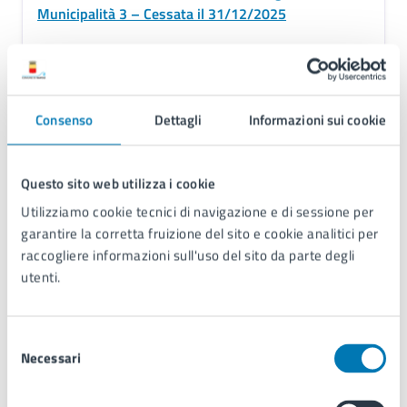
Municipalità 3 – Cessata il 31/12/2025
Modalità
Presenza
Ordine del Giorno
Consenso
Dettagli
Informazioni sui cookie
1. Proposta raccolta coperte per le persone senza
fissa dimora sul territorio municipale.
Questo sito web utilizza i cookie
Utilizziamo cookie tecnici di navigazione e di sessione per
garantire la corretta fruizione del sito e cookie analitici per
17/11/2025
raccogliere informazioni sull'uso del sito da parte degli
Commissione
08:30
utenti.
Commissione Lavori Pubblici, Edilizia Scolastica di
Municipalità 3 – Cessata il 31/12/2025
Selezione
Necessari
Modalità
del
consenso
Presenza