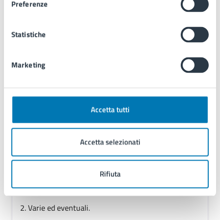
Preferenze
Ordine del Giorno
1. PNRR Decroly, palestra scuola Fontanelle ed
Educandato.
Statistiche
Marketing
17/11/2025
Commissione
09:15
Accetta tutti
Commissione ASIA, Sport, Sicurezza di Municipalità
3 – Cessata il 31/12/2025
Accetta selezionati
Modalità
Online
Rifiuta
Ordine del Giorno
1. Raccolta RAEE.
2. Varie ed eventuali.