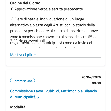
Ordine del Giorno
1) Approvazione Verbale seduta precedente
2)
Fiere di natale: individuazione di un luogo
alternativo a piazza degli Artisti con lo studio della
procedura per chiedere al centro di inserire le nuove
zone (commissione convocata ai sensi dell’art. 65 del
3) Varie ed eventuali
regolamento delle municipalità come da invio del
verbale della conferenza dei presidenti con
PG/2026/330834 del 17/03/2026)
Mostra di più
20/04/2026
Commissione
08:30
Commissione Lavori Pubblici, Patrimonio e Bilancio
di Municipalità 5
Modalità