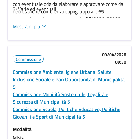
con eventuale odg da elaborare e approvare come da
3) Varie ed eventuali
decretazione conferenza capogruppo art 65
protocollata e trasmessa con nota PG/2026/330834
del 17/03/2026
Mostra di più
09/04/2026
Commissione
09:30
Commissione Ambiente, Igiene Urbana, Salute,
Inclusione Sociale e Pari Opportunità di Municipalità
5
Commissione Mobilità Sostenibile, Legalità e
Sicurezza di Municipalità 5
Commissione Scuola, Politiche Educative, Politiche
Giovanili e Sport di Municipalità 5
Modalità
Mista