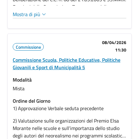
Funzioni della Commissione Trasparenza della
Municipalità” (convocazione ai sensi dell’art. 65 del
Mostra di più
regolamento delle municipalità ed in virtù di
decretazione avvenuta con PG/2026/0339643)
08/04/2026
Commissione
11:30
Commissione Scuola, Politiche Educative, Politiche
Giovanili e Sport di Municipalità 5
Modalità
Mista
Ordine del Giorno
1) Approvazione Verbale seduta precedente
2) Valutazione sulle organizzazioni del Premio Elsa
Morante nelle scuole e sull’importanza dello studio
degli autori del neorealismo nei programmi scolastici