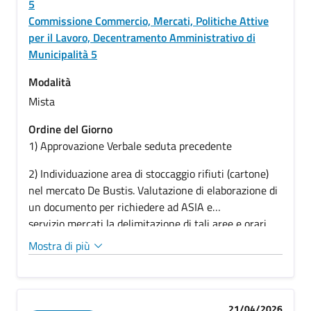
5
Commissione Commercio, Mercati, Politiche Attive
per il Lavoro, Decentramento Amministrativo di
Municipalità 5
Modalità
Mista
Ordine del Giorno
1) Approvazione Verbale seduta precedente
2) Individuazione area di stoccaggio rifiuti (cartone)
nel mercato De Bustis. Valutazione di elaborazione di
un documento per richiedere ad ASIA e
servizio mercati la delimitazione di tali aree e orari
per il prelievo dei detti rifiuti. (commissione convocata
Mostra di più
ai sensi dell’art. 65 del regolamento delle municipalità
come da invio del verbale della conferenza dei
presidenti con PG/2026/330834 del 17/03/2026) 3)
Varie ed eventuali
21/04/2026