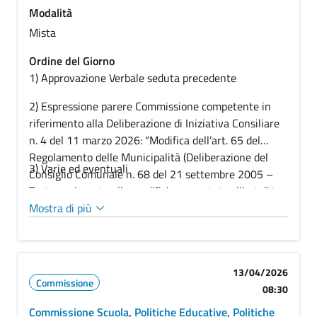
Modalità
Mista
Ordine del Giorno
1) Approvazione Verbale seduta precedente
2) Espressione parere Commissione competente in
riferimento alla Deliberazione di Iniziativa Consiliare
n. 4 del 11 marzo 2026: “Modifica dell’art. 65 del
Regolamento delle Municipalità (Deliberazione del
3) Varie ed eventuali
Consiglio Comunale n. 68 del 21 settembre 2005 –
Testo aggiornato alle modifiche apportate all’art. 74
con deliberazione di C.C. n. 47/2006, all’art. 23
Mostra di più
comma 4 e all’art. 27 comma 2 con deliberazione di
C.C. n. 20/2006) – convocazione ai sensi dell’art. 65
del regolamento delle municipalità ed in virtù di
13/04/2026
decretazione avvenuta con PG/2026/0399700
Commissione
08:30
Commissione Scuola, Politiche Educative, Politiche