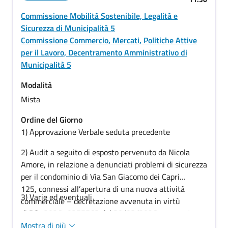
Commissione Mobilità Sostenibile, Legalità e
Sicurezza di Municipalità 5
Commissione Commercio, Mercati, Politiche Attive
per il Lavoro, Decentramento Amministrativo di
Municipalità 5
Modalità
Mista
Ordine del Giorno
1) Approvazione Verbale seduta precedente
2) Audit a seguito di esposto pervenuto da Nicola
Amore, in relazione a denunciati problemi di sicurezza
per il condominio di Via San Giacomo dei Capri
125, connessi all’apertura di una nuova attività
3) Varie ed eventuali
commerciale – decretazione avvenuta in virtù
di PG_2026_0375563 del 30/03/2026 pervenuta
dalla Presidente di Municipalità con
Mostra di più