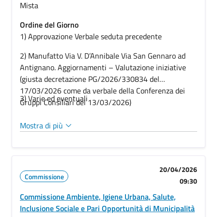
Mista
Ordine del Giorno
1) Approvazione Verbale seduta precedente
2)
Manufatto Via V. D’Annibale Via San Gennaro ad
Antignano. Aggiornamenti – Valutazione iniziative
(giusta decretazione PG/2026/330834 del
17/03/2026 come da verbale della Conferenza dei
3) Varie ed eventuali
Gruppi Consiliari del 13/03/2026)
Mostra di più
20/04/2026
Commissione
09:30
Commissione Ambiente, Igiene Urbana, Salute,
Inclusione Sociale e Pari Opportunità di Municipalità