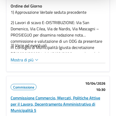
Ordine del Giorno
1) Approvazione Verbale seduta precedente
2) Lavori di scavo E-DISTRIBUZIONE: Via San
Domenico, Via Cilea, Via de Nardis, Via Mascagni –
PROSIEGUO per disamina redazione nota
commissione e valutazione di un ODG da presentare
3) Varie ed eventuali
in Consiglio di Municipalità (giusta decretazione
PG/2026/330834 del 17/03/2026 come da verbale
della Conferenza dei Gruppi Consiliari del
Mostra di più
13/03/2026)
10/04/2026
Commissione
10:30
Commissione Commercio, Mercati, Politiche Attive
per il Lavoro, Decentramento Amministrativo di
Municipalità 5