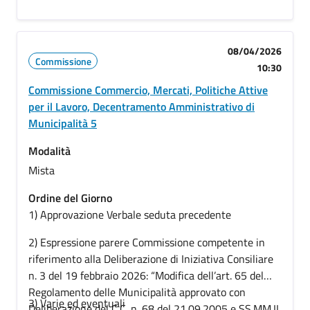
08/04/2026
Commissione
10:30
Commissione Commercio, Mercati, Politiche Attive
per il Lavoro, Decentramento Amministrativo di
Municipalità 5
Modalità
Mista
Ordine del Giorno
1) Approvazione Verbale seduta precedente
2) Espressione parere Commissione competente in
riferimento alla Deliberazione di Iniziativa Consiliare
n. 3 del 19 febbraio 2026: “Modifica dell’art. 65 del
Regolamento delle Municipalità approvato con
3) Varie ed eventuali
Deliberazione del C.C. n. 68 del 21.09.2005 e SS.MM.II.