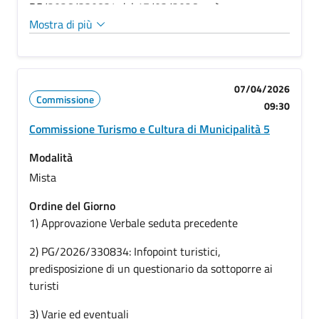
PG/2026/330834 del 17/03/2026 così come
richiesto dai commissari nella precedente
Mostra di più
commissione del 26 marzo
07/04/2026
Commissione
09:30
Commissione Turismo e Cultura di Municipalità 5
Modalità
Mista
Ordine del Giorno
1) Approvazione Verbale seduta precedente
2) PG/2026/330834: Infopoint turistici,
predisposizione di un questionario da sottoporre ai
turisti
3) Varie ed eventuali