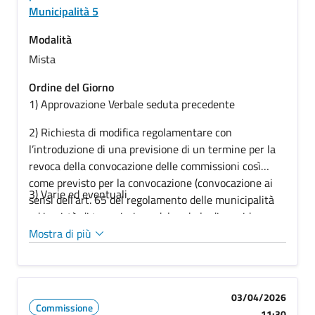
Municipalità 5
Modalità
Mista
Ordine del Giorno
1) Approvazione Verbale seduta precedente
2)
Richiesta di modifica regolamentare con
l’introduzione di una previsione di un termine per la
revoca della convocazione delle commissioni così
come previsto per la convocazione (convocazione ai
3) Varie ed eventuali
sensi dell’art. 65 del regolamento delle municipalità
ed in virtù di trasmissione del verbale di presidenza
dei gruppi consiliari avvenuta con nota
Mostra di più
PG/2026/330834 del 17/03/2026, e prosecuzione
come da verbale del 27/03/2026)
03/04/2026
Commissione
11:30