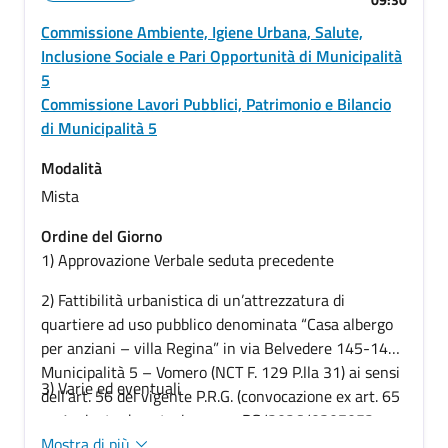
Commissione Ambiente, Igiene Urbana, Salute,
Inclusione Sociale e Pari Opportunità di Municipalità
5
Commissione Lavori Pubblici, Patrimonio e Bilancio
di Municipalità 5
Modalità
Mista
Ordine del Giorno
1) Approvazione Verbale seduta precedente
2)
Fattibilità urbanistica di un’attrezzatura di
quartiere ad uso pubblico denominata “Casa albergo
per anziani – villa Regina” in via Belvedere 145-147,
Municipalità 5 – Vomero (NCT F. 129 P.lla 31) ai sensi
3) Varie ed eventuali
dell’art. 56 del vigente P.R.G. (convocazione ex art. 65
co 1, giusta decretazione con PG/2026/0307052
del 10/03/2026) – PROSIEGUO ISTRUTTORIA per
Mostra di più