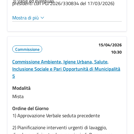
3) Varie ed eventuali
presidenti con PG/2026/330834 del 17/03/2026)
Mostra di più
15/04/2026
Commissione
10:30
Commissione Ambiente, Igiene Urbana, Salute,
Inclusione Sociale e Pari Opportunità di Municipalità
5
Modalità
Mista
Ordine del Giorno
1) Approvazione Verbale seduta precedente
2)
Pianificazione interventi urgenti di lavaggio,