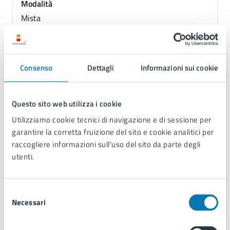
Modalità
Mista
Ordine del Giorno
1) Approvazione Verbale seduta precedente
Consenso
Dettagli
Informazioni sui cookie
2) Criticità su viabilità e sosta selvaggia Via Capaldo,
ipotesi di riorganizzazione stalli, come da
decretazione 2026/404965 del 07/04/2026
Questo sito web utilizza i cookie
3) Varie ed eventuali
Utilizziamo cookie tecnici di navigazione e di sessione per
garantire la corretta fruizione del sito e cookie analitici per
raccogliere informazioni sull'uso del sito da parte degli
utenti.
09/04/2026
Commissione
11:30
Selezione
Commissione Turismo e Cultura di Municipalità 5
Necessari
del
consenso
Modalità