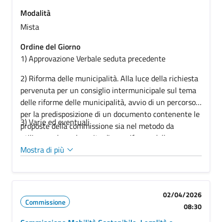
Modalità
Mista
Ordine del Giorno
1) Approvazione Verbale seduta precedente
2)
Riforma delle municipalità. Alla luce della richiesta
pervenuta per un consiglio intermunicipale sul tema
delle riforme delle municipalità, avvio di un percorso
per la predisposizione di un documento contenente le
3) Varie ed eventuali
proposte della commissione sia nel metodo da
utilizzare che nel merito di una riforma delle
municipalità che dia reale autonomia alle stesse.
Mostra di più
Azioni per rendersi parte promotrice di un tavolo
intermunicipale (convocazione ai sensi dell’art. 65 del
regolamento delle municipalità ed in virtù di
02/04/2026
trasmissione del verbale di presidenza dei gruppi
Commissione
08:30
consiliari avvenuta con nota PG/2026/330834 del
17/03/2026)