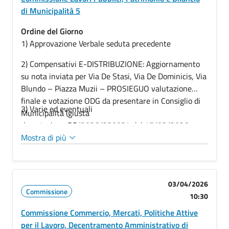
di Municipalità 5
Ordine del Giorno
1) Approvazione Verbale seduta precedente
2) Compensativi E-DISTRIBUZIONE: Aggiornamento
su nota inviata per Via De Stasi, Via De Dominicis, Via
Blundo – Piazza Muzii – PROSIEGUO valutazione
finale e votazione ODG da presentare in Consiglio di
3) Varie ed eventuali
Municipalità (giusta
decretazione PG/2026/330834 del 17/03/2026
come da verbale della Conferenza dei Gruppi
Mostra di più
Consiliari del 13/03/2026)
03/04/2026
Commissione
10:30
Commissione Commercio, Mercati, Politiche Attive
per il Lavoro, Decentramento Amministrativo di