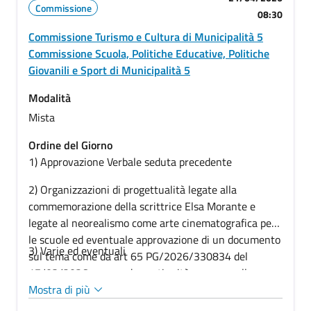
Commissione
08:30
Commissione Turismo e Cultura di Municipalità 5
Commissione Scuola, Politiche Educative, Politiche
Giovanili e Sport di Municipalità 5
Modalità
Mista
Ordine del Giorno
1) Approvazione Verbale seduta precedente
2) Organizzazioni di progettualità legate alla
commemorazione della scrittrice Elsa Morante e
legate al neorealismo come arte cinematografica per
le scuole ed eventuale approvazione di un documento
3) Varie ed eventuali
sul tema come da art 65 PG/2026/330834 del
17/03/2026 e come da continuità emersa nella
commissione scuola del 8 aprile 2026
Mostra di più