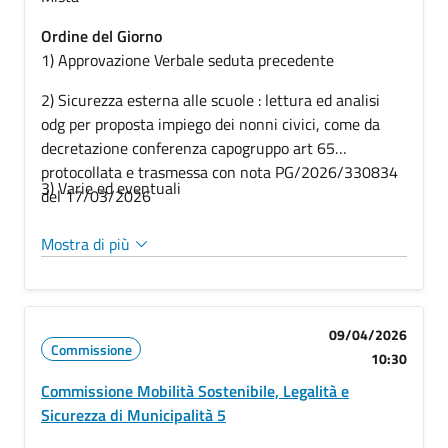
Ordine del Giorno
1) Approvazione Verbale seduta precedente
2) Sicurezza esterna alle scuole : lettura ed analisi
odg per proposta impiego dei nonni civici, come da
decretazione conferenza capogruppo art 65
protocollata e trasmessa con nota PG/2026/330834
3) Varie ed eventuali
del 17/03/2026
Mostra di più
09/04/2026
Commissione
10:30
Commissione Mobilità Sostenibile, Legalità e
Sicurezza di Municipalità 5