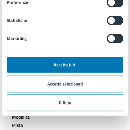
Preferenze
Mista
Ordine del Giorno
Statistiche
1) Approvazione Verbale seduta precedente
2) PG/2026/330834: Confronti Intergenerazionali 3°
Marketing
Edizione, definizione dei luoghi e dei relatori
3) Varie ed eventuali
Accetta tutti
10/04/2026
Accetta selezionati
Commissione
08:30
Commissione Lavori Pubblici, Patrimonio e Bilancio
Rifiuta
di Municipalità 5
Modalità
Mista