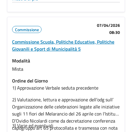
PG/2026/0377635
07/04/2026
Commissione
08:30
Commissione Scuola, Politiche Educative, Politiche
Giovanili e Sport di Municipalità 5
Modalità
Mista
Ordine del Giorno
1) Approvazione Verbale seduta precedente
2) Valutazione, lettura e approvazione dell’odg sull’
Organizzazione delle celebrazioni legate alle iniziative
sugli 11 fiori del Melarancio del 26 aprile con l’Istituto
D’Ovidio Nicolardi come da decretazione conferenza
3) Varie ed eventuali
capogruppo art 65 protocollata e trasmessa con nota