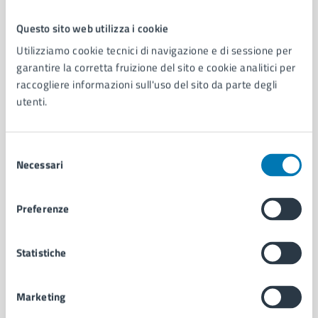
Questo sito web utilizza i cookie
Comune di Napoli
Utilizziamo cookie tecnici di navigazione e di sessione per
garantire la corretta fruizione del sito e cookie analitici per
raccogliere informazioni sull'uso del sito da parte degli
AMMINISTRAZIONE
utenti.
Aree amministrative
Organi di governo
Municipalità
Selezione
Uffici
Necessari
del
Enti e fondazioni
consenso
Politici
Preferenze
Personale amministrativo
Documenti e dati
Intranet, posta aziendale e protocollo
Statistiche
Marketing
CATEGORIE DI SERVIZIO
Ambiente