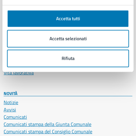
Anagrafe e stato civile
Autorizzazioni
Accetta tutti
Cultura e tempo libero
Documenti e certificati
Educazione e formazione
Accetta selezionati
Giustizia e sicurezza pubblica
Imprese e commercio
Salute, benessere e assistenza
Rifiuta
Servizi Cimiteriali
Vita lavorativa
NOVITÀ
Notizie
Avvisi
Comunicati
Comunicati stampa della Giunta Comunale
Comunicati stampa del Consiglio Comunale