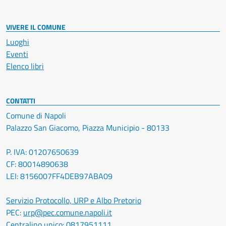
VIVERE IL COMUNE
Luoghi
Eventi
Elenco libri
CONTATTI
Comune di Napoli
Palazzo San Giacomo, Piazza Municipio - 80133
P. IVA: 01207650639
CF: 80014890638
LEI: 8156007FF4DEB97ABA09
Servizio Protocollo, URP e Albo Pretorio
PEC:
urp@pec.comune.napoli.it
Centralino unico:
0817951111