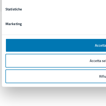
Statistiche
Marketing
Accetta
Accetta se
Rifi