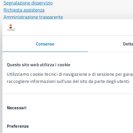
Segnalazione disservizio
Richiesta assistenza
Amministrazione trasparente
Informativa privacy
Cookie Policy
Social Media Policy
Consenso
Detta
Note legali
Notifica atti giudiziari
Dichiarazione di accessibilità
Questo sito web utilizza i cookie
Segnalazione problemi di accessibilità
Utilizziamo cookie tecnici di navigazione e di sessione per garant
Piano di miglioramento del sito
raccogliere informazioni sull'uso del sito da parte degli utenti.
SEGUICI SU
Selezione
Facebook
X
YouTube
Instagram
LinkedIn
Telegram
WhatsApp
Threa
Necessari
del
consenso
Sito di archivio
Crediti
Mappa del sito
Preferenze