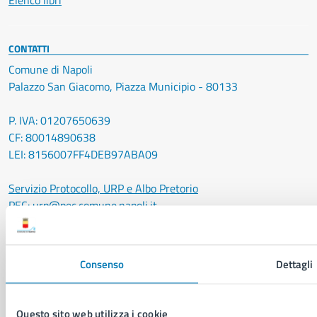
Elenco libri
CONTATTI
Comune di Napoli
Palazzo San Giacomo, Piazza Municipio - 80133
P. IVA: 01207650639
CF: 80014890638
LEI: 8156007FF4DEB97ABA09
Servizio Protocollo, URP e Albo Pretorio
PEC:
urp@pec.comune.napoli.it
Centralino unico:
0817951111
Leggi le FAQ
Consenso
Dettagli
Prenotazione appuntamento
Segnalazione disservizio
Richiesta assistenza
Questo sito web utilizza i cookie