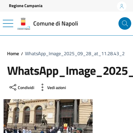
Vai ai contenuti
Vai al footer
Regione Campania
Comune di Napoli
Home
WhatsApp_Image_2025_09_28_at_11.28.43_2
WhatsApp_Image_2025_
Condividi
Vedi azioni