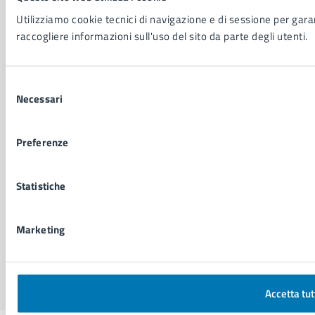
Amministrazione trasparente
Informativa privacy
Utilizziamo cookie tecnici di navigazione e di sessione per garant
Cookie Policy
raccogliere informazioni sull'uso del sito da parte degli utenti.
Social Media Policy
Note legali
Selezione
Notifica atti giudiziari
Necessari
del
Dichiarazione di accessibilità
consenso
Segnalazione problemi di accessibilità
Piano di miglioramento del sito
Preferenze
Statistiche
SEGUICI SU
Facebook
X
YouTube
Instagram
LinkedIn
Telegram
WhatsApp
Threa
Marketing
Sito di archivio
Crediti
Mappa del sito
Accetta tut