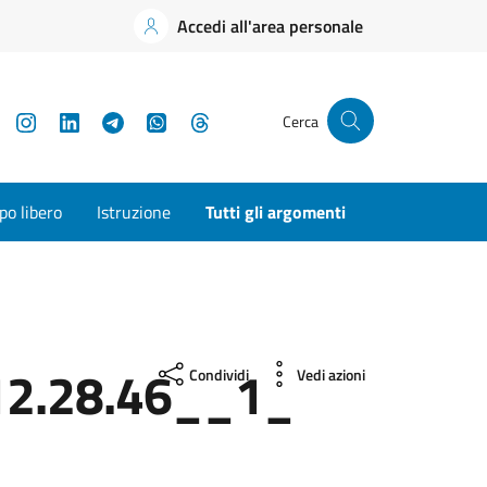
Accedi all'area personale
YouTube
Instagram
LinkedIn
Telegram
WhatsApp
Threads
Cerca
o libero
Istruzione
Tutti gli argomenti
2.28.46__1_
Condividi
Vedi azioni