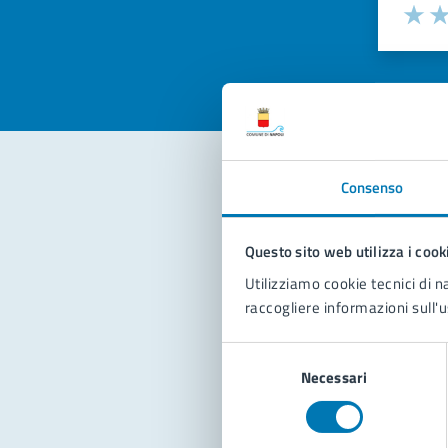
Valuta la
Selezi
Valuta 
Val
Consenso
Con
Questo sito web utilizza i cook
Utilizziamo cookie tecnici di n
raccogliere informazioni sull'u
Selezione
Necessari
del
Pro
consenso