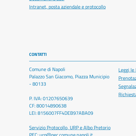
Intranet, posta aziendale e protocollo
CONTATTI
Comune di Napoli
Leggi le
Palazzo San Giacomo, Piazza Municipio
Prenota
- 80133
Segnalaz
Richiest
P. IVA: 01207650639
CF: 80014890638
LEI: 8156007FF4DEB97ABA09
Servizio Protocollo, URP e Albo Pretorio
PEC:
urp@pec.comune.napoli.it