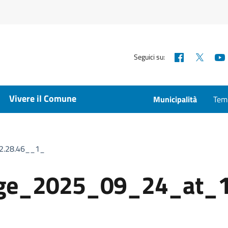
Facebook
X
Seguici su:
Vivere il Comune
Municipalità
Temp
2.28.46__1_
ge_2025_09_24_at_1