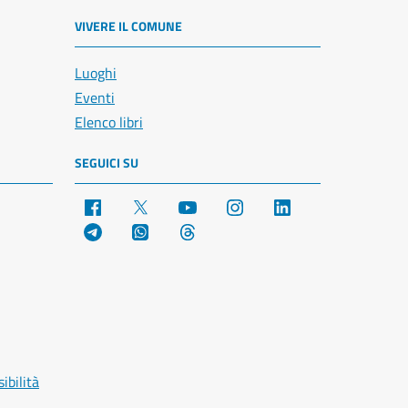
VIVERE IL COMUNE
Luoghi
Eventi
Elenco libri
SEGUICI SU
Facebook
X
YouTube
Instagram
LinkedIn
Telegram
WhatsApp
Threads
ibilità