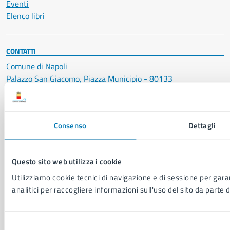
Eventi
Elenco libri
CONTATTI
Comune di Napoli
Palazzo San Giacomo, Piazza Municipio - 80133
P. IVA: 01207650639
CF: 80014890638
Consenso
Dettagli
LEI: 8156007FF4DEB97ABA09
Servizio Protocollo, URP e Albo Pretorio
Questo sito web utilizza i cookie
PEC:
urp@pec.comune.napoli.it
Centralino unico:
0817951111
Utilizziamo cookie tecnici di navigazione e di sessione per garan
analitici per raccogliere informazioni sull'uso del sito da parte d
Leggi le FAQ
Prenotazione appuntamento
Segnalazione disservizio
Selezione