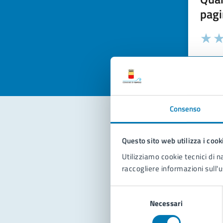
pagi
Valuta la
Selezi
Valuta 
Val
Consenso
Con
Questo sito web utilizza i cook
Utilizziamo cookie tecnici di n
raccogliere informazioni sull'u
Selezione
Necessari
del
consenso