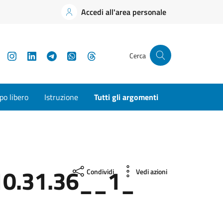
Accedi all'area personale
YouTube
Instagram
LinkedIn
Telegram
WhatsApp
Threads
Cerca
o libero
Istruzione
Tutti gli argomenti
0.31.36__1_
Condividi
Vedi azioni