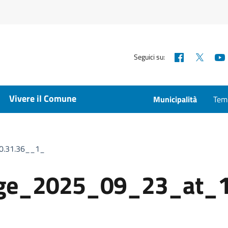
Facebook
X
Seguici su:
Vivere il Comune
Municipalità
Temp
0.31.36__1_
ge_2025_09_23_at_1