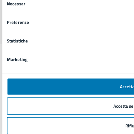
Necessari
del
consenso
Sito di archivio
Crediti
Mappa del sito
Preferenze
Statistiche
Marketing
Accetta
Accetta se
Rifi