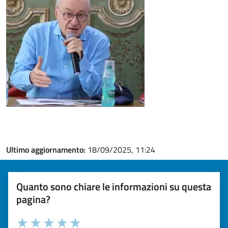
Ultimo aggiornamento:
18/09/2025, 11:24
Quanto sono chiare le informazioni su questa
pagina?
Valuta la chiarezza delle informazioni (da 1 a 5 stelle)
Seleziona il numero di stelle per valutare la chiarezza delle i