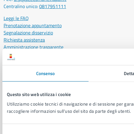
Centralino unico:
0817951111
Leggi le FAQ
Prenotazione appuntamento
Segnalazione disservizio
Richiesta assistenza
Amministrazione trasparente
Informativa privacy
Cookie Policy
Social Media Policy
Consenso
Detta
Note legali
Notifica atti giudiziari
Dichiarazione di accessibilità
Questo sito web utilizza i cookie
Segnalazione problemi di accessibilità
Utilizziamo cookie tecnici di navigazione e di sessione per garant
Piano di miglioramento del sito
raccogliere informazioni sull'uso del sito da parte degli utenti.
SEGUICI SU
Selezione
Facebook
X
YouTube
Instagram
LinkedIn
Telegram
WhatsApp
Threa