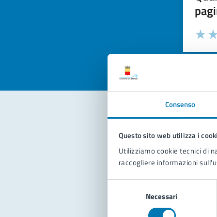
pagi
Valuta la
Selezi
Valuta 
Val
Consenso
Con
Questo sito web utilizza i cook
Utilizziamo cookie tecnici di n
raccogliere informazioni sull'u
Selezione
Necessari
del
consenso