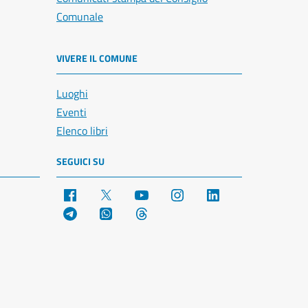
Comunale
VIVERE IL COMUNE
Luoghi
Eventi
Elenco libri
SEGUICI SU
Facebook
X
YouTube
Instagram
LinkedIn
Telegram
WhatsApp
Threads