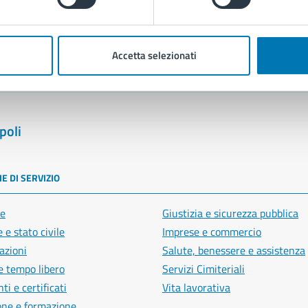
blemi in città
Segnala disservizio
Accetta selezionati
poli
E DI SERVIZIO
e
Giustizia e sicurezza pubblica
 e stato civile
Imprese e commercio
azioni
Salute, benessere e assistenza
e tempo libero
Servizi Cimiteriali
i e certificati
Vita lavorativa
one e formazione