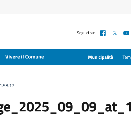
Facebook
X
Seguici su:
Vivere il Comune
Municipalità
Temp
.58.17
ge_2025_09_09_at_1