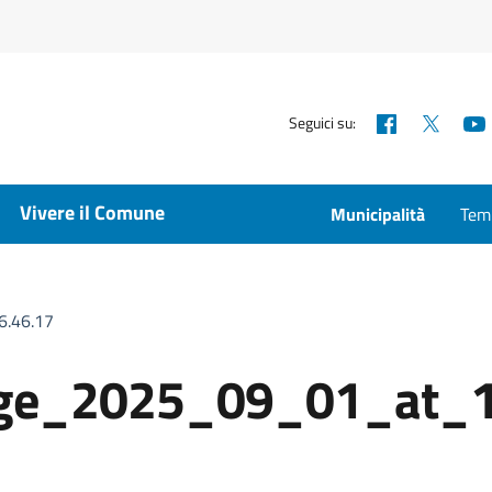
Facebook
X
Seguici su:
Vivere il Comune
Municipalità
Temp
.46.17
ge_2025_09_01_at_1