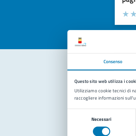
Valuta la
Selezi
Valuta 
Val
Consenso
Con
Questo sito web utilizza i cook
Utilizziamo cookie tecnici di n
raccogliere informazioni sull'u
Selezione
Necessari
del
consenso
Pro