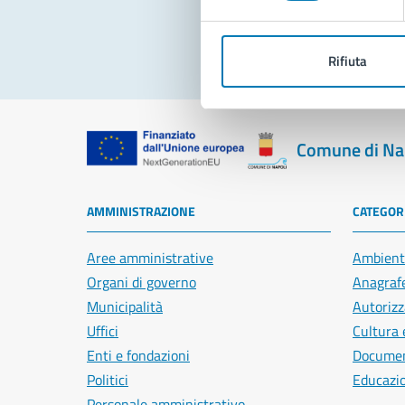
Rifiuta
Comune di Na
AMMINISTRAZIONE
CATEGORI
Aree amministrative
Ambient
Organi di governo
Anagrafe
Municipalità
Autorizz
Uffici
Cultura 
Enti e fondazioni
Document
Politici
Educazi
Personale amministrativo