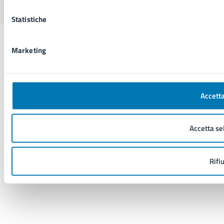
Statistiche
Marketing
Accetta
Accetta se
Rifi