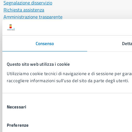
Segnalazione disservizio
Richiesta assistenza
Amministrazione trasparente
Informativa privacy
Cookie Policy
Social Media Policy
Consenso
Detta
Note legali
Notifica atti giudiziari
Dichiarazione di accessibilità
Questo sito web utilizza i cookie
Segnalazione problemi di accessibilità
Utilizziamo cookie tecnici di navigazione e di sessione per garant
Piano di miglioramento del sito
raccogliere informazioni sull'uso del sito da parte degli utenti.
SEGUICI SU
Selezione
Facebook
X
YouTube
Instagram
LinkedIn
Telegram
WhatsApp
Threa
Necessari
del
consenso
Sito di archivio
Crediti
Mappa del sito
Preferenze