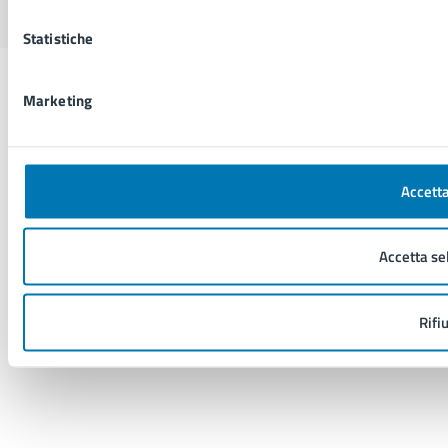
Statistiche
Marketing
Accetta
Accetta se
Rifi