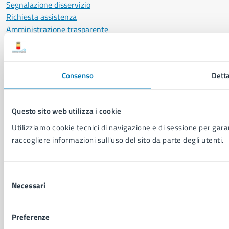
Segnalazione disservizio
Richiesta assistenza
Amministrazione trasparente
Informativa privacy
Cookie Policy
Social Media Policy
Consenso
Detta
Note legali
Notifica atti giudiziari
Dichiarazione di accessibilità
Questo sito web utilizza i cookie
Segnalazione problemi di accessibilità
Utilizziamo cookie tecnici di navigazione e di sessione per garant
Piano di miglioramento del sito
raccogliere informazioni sull'uso del sito da parte degli utenti.
SEGUICI SU
Selezione
Facebook
X
YouTube
Instagram
LinkedIn
Telegram
WhatsApp
Threa
Necessari
del
consenso
Sito di archivio
Crediti
Mappa del sito
Preferenze