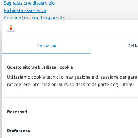
Segnalazione disservizio
Richiesta assistenza
Amministrazione trasparente
Informativa privacy
Cookie Policy
Social Media Policy
Consenso
Detta
Note legali
Notifica atti giudiziari
Dichiarazione di accessibilità
Questo sito web utilizza i cookie
Segnalazione problemi di accessibilità
Utilizziamo cookie tecnici di navigazione e di sessione per garant
Piano di miglioramento del sito
raccogliere informazioni sull'uso del sito da parte degli utenti.
SEGUICI SU
Selezione
Facebook
X
YouTube
Instagram
LinkedIn
Telegram
WhatsApp
Threa
Necessari
del
consenso
Sito di archivio
Crediti
Mappa del sito
Preferenze