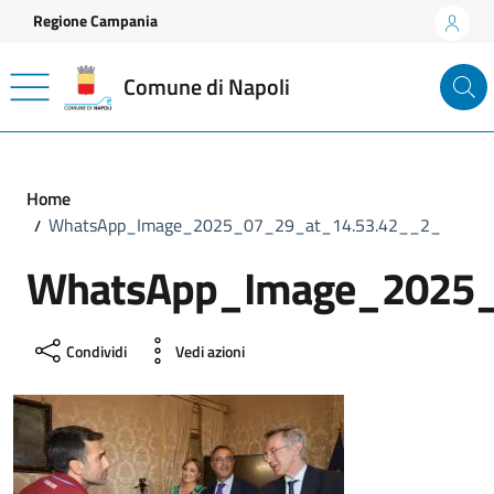
Vai ai contenuti
Vai al footer
Regione Campania
Comune di Napoli
Home
WhatsApp_Image_2025_07_29_at_14.53.42__2_
WhatsApp_Image_2025_
Condividi
Vedi azioni