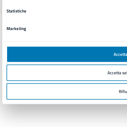
Statistiche
Marketing
Accetta
Accetta se
Rifi