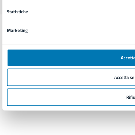
Statistiche
Marketing
Accetta
Accetta se
Rifi