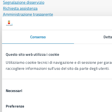
Segnalazione disservizio
Richiesta assistenza
Amministrazione trasparente
Informativa privacy
Cookie Policy
Social Media Policy
Consenso
Detta
Note legali
Notifica atti giudiziari
Dichiarazione di accessibilità
Questo sito web utilizza i cookie
Segnalazione problemi di accessibilità
Utilizziamo cookie tecnici di navigazione e di sessione per garant
Piano di miglioramento del sito
raccogliere informazioni sull'uso del sito da parte degli utenti.
SEGUICI SU
Selezione
Facebook
X
YouTube
Instagram
LinkedIn
Telegram
WhatsApp
Threa
Necessari
del
consenso
Sito di archivio
Crediti
Mappa del sito
Preferenze