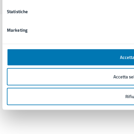
Statistiche
Marketing
Accetta
Accetta se
Rifi