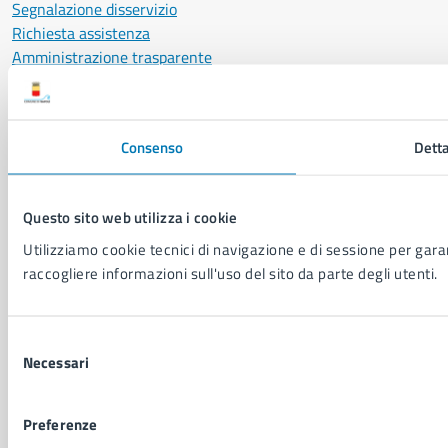
Segnalazione disservizio
Richiesta assistenza
Amministrazione trasparente
Informativa privacy
Cookie Policy
Social Media Policy
Consenso
Detta
Note legali
Notifica atti giudiziari
Dichiarazione di accessibilità
Questo sito web utilizza i cookie
Segnalazione problemi di accessibilità
Utilizziamo cookie tecnici di navigazione e di sessione per garant
Piano di miglioramento del sito
raccogliere informazioni sull'uso del sito da parte degli utenti.
SEGUICI SU
Selezione
Facebook
X
YouTube
Instagram
LinkedIn
Telegram
WhatsApp
Threa
Necessari
del
consenso
Sito di archivio
Crediti
Mappa del sito
Preferenze