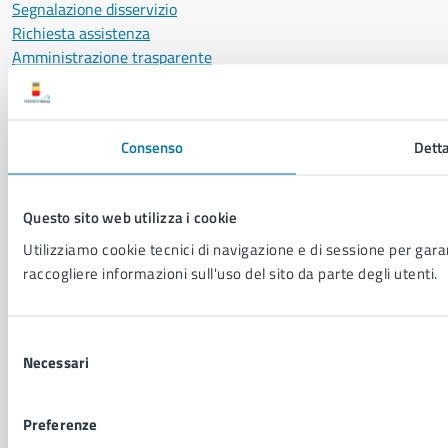
Segnalazione disservizio
Richiesta assistenza
Amministrazione trasparente
Informativa privacy
Cookie Policy
Social Media Policy
Consenso
Detta
Note legali
Notifica atti giudiziari
Dichiarazione di accessibilità
Questo sito web utilizza i cookie
Segnalazione problemi di accessibilità
Utilizziamo cookie tecnici di navigazione e di sessione per garant
Piano di miglioramento del sito
raccogliere informazioni sull'uso del sito da parte degli utenti.
SEGUICI SU
Selezione
Facebook
X
YouTube
Instagram
LinkedIn
Telegram
WhatsApp
Threa
Necessari
del
consenso
Sito di archivio
Crediti
Mappa del sito
Preferenze