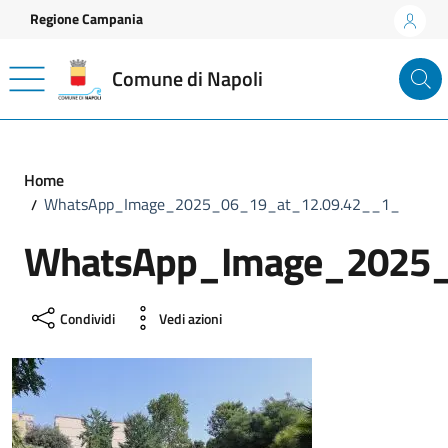
Vai ai contenuti
Vai al footer
Regione Campania
Comune di Napoli
Home
WhatsApp_Image_2025_06_19_at_12.09.42__1_
WhatsApp_Image_2025_
Condividi
Vedi azioni