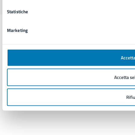
Statistiche
Marketing
Accetta
Accetta se
Rifi