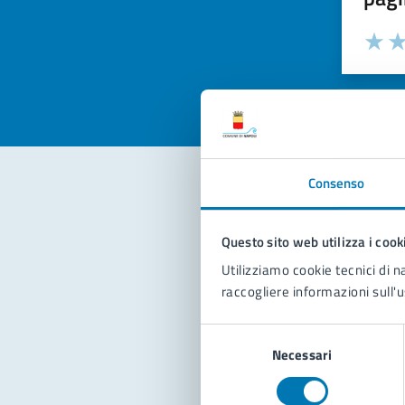
Valuta la
Selezi
Valuta 
Val
Consenso
Con
Questo sito web utilizza i cook
Utilizziamo cookie tecnici di n
raccogliere informazioni sull'u
Selezione
Necessari
del
consenso
Pro