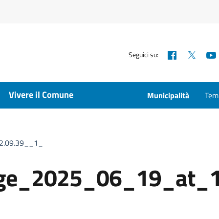
Facebook
X
Seguici su:
Vivere il Comune
Municipalità
Temp
2.09.39__1_
ge_2025_06_19_at_1