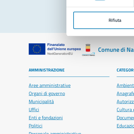
Rifiuta
Comune di Na
AMMINISTRAZIONE
CATEGORI
Aree amministrative
Ambient
Organi di governo
Anagrafe
Municipalità
Autorizz
Uffici
Cultura 
Enti e fondazioni
Document
Politici
Educazi
Personale amministrativo