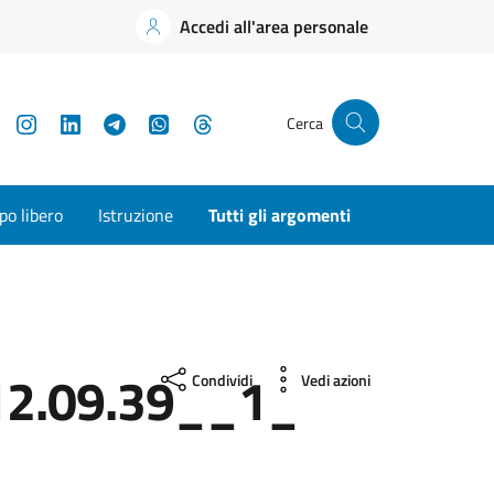
Accedi all'area personale
YouTube
Instagram
LinkedIn
Telegram
WhatsApp
Threads
Cerca
o libero
Istruzione
Tutti gli argomenti
2.09.39__1_
Condividi
Vedi azioni