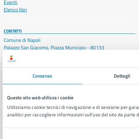
Eventi
Elenco libri
CONTATTI
Comune di Napoli
Palazzo San Giacomo, Piazza Municipio - 80133
P. IVA: 01207650639
CF: 80014890638
Consenso
Dettagli
LEI: 8156007FF4DEB97ABA09
Servizio Protocollo, URP e Albo Pretorio
Questo sito web utilizza i cookie
PEC:
urp@pec.comune.napoli.it
Centralino unico:
0817951111
Utilizziamo cookie tecnici di navigazione e di sessione per garan
analitici per raccogliere informazioni sull'uso del sito da parte d
Leggi le FAQ
Prenotazione appuntamento
Segnalazione disservizio
Selezione