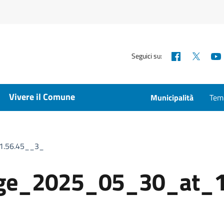
Facebook
X
Seguici su:
Vivere il Comune
Municipalità
Temp
1.56.45__3_
ge_2025_05_30_at_1