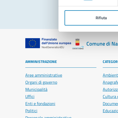
Rifiuta
Comune di Na
AMMINISTRAZIONE
CATEGORI
Aree amministrative
Ambient
Organi di governo
Anagrafe
Municipalità
Autorizz
Uffici
Cultura 
Enti e fondazioni
Document
Politici
Educazi
Personale amministrativo