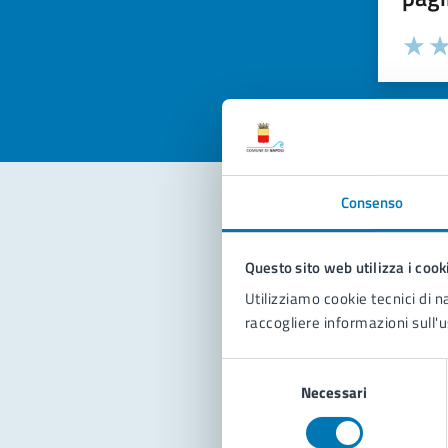
Valuta la
Selezi
Valuta 
Val
Consenso
Con
Questo sito web utilizza i cook
Utilizziamo cookie tecnici di n
raccogliere informazioni sull'u
Selezione
Necessari
del
consenso
Pro