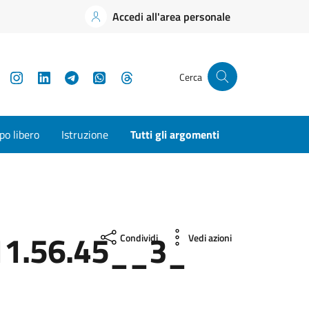
Accedi all'area personale
YouTube
Instagram
LinkedIn
Telegram
WhatsApp
Threads
Cerca
o libero
Istruzione
Tutti gli argomenti
1.56.45__3_
Condividi
Vedi azioni