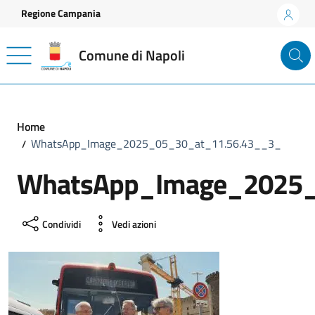
Vai ai contenuti
Vai al footer
Regione Campania
Comune di Napoli
Home
WhatsApp_Image_2025_05_30_at_11.56.43__3_
WhatsApp_Image_2025_
Condividi
Vedi azioni