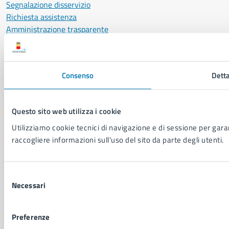
Segnalazione disservizio
Richiesta assistenza
Amministrazione trasparente
Informativa privacy
Cookie Policy
Social Media Policy
Consenso
Detta
Note legali
Notifica atti giudiziari
Dichiarazione di accessibilità
Questo sito web utilizza i cookie
Segnalazione problemi di accessibilità
Utilizziamo cookie tecnici di navigazione e di sessione per garant
Piano di miglioramento del sito
raccogliere informazioni sull'uso del sito da parte degli utenti.
SEGUICI SU
Selezione
Facebook
X
YouTube
Instagram
LinkedIn
Telegram
WhatsApp
Threa
Necessari
del
consenso
Sito di archivio
Crediti
Mappa del sito
Preferenze