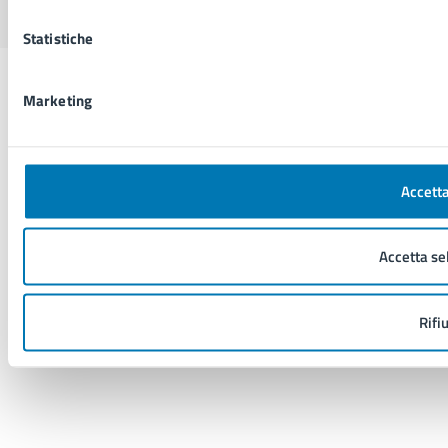
Statistiche
Marketing
Accetta
Accetta se
Rifi