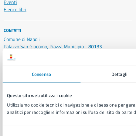
Eventi
Elenco libri
CONTATTI
Comune di Napoli
Palazzo San Giacomo, Piazza Municipio - 80133
P. IVA: 01207650639
CF: 80014890638
Consenso
Dettagli
LEI: 8156007FF4DEB97ABA09
Servizio Protocollo, URP e Albo Pretorio
Questo sito web utilizza i cookie
PEC:
urp@pec.comune.napoli.it
Centralino unico:
0817951111
Utilizziamo cookie tecnici di navigazione e di sessione per garan
analitici per raccogliere informazioni sull'uso del sito da parte d
Leggi le FAQ
Prenotazione appuntamento
Segnalazione disservizio
Selezione