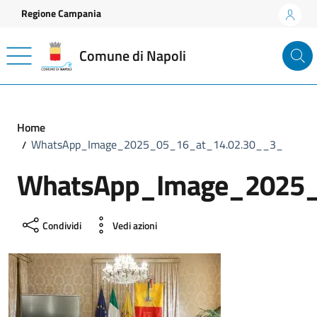
Vai ai contenuti
Vai al footer
Regione Campania
Comune di Napoli
Home
WhatsApp_Image_2025_05_16_at_14.02.30__3_
WhatsApp_Image_2025_
Condividi
Vedi azioni