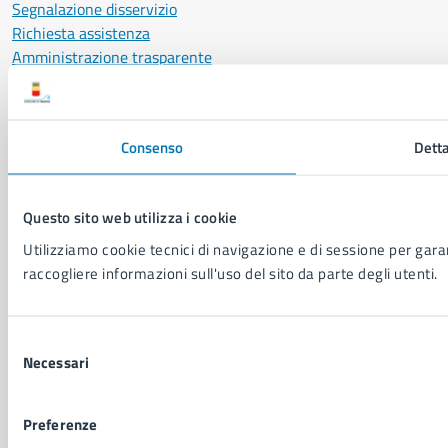
Segnalazione disservizio
Richiesta assistenza
Amministrazione trasparente
Informativa privacy
Cookie Policy
Social Media Policy
Consenso
Detta
Note legali
Notifica atti giudiziari
Dichiarazione di accessibilità
Questo sito web utilizza i cookie
Segnalazione problemi di accessibilità
Utilizziamo cookie tecnici di navigazione e di sessione per garant
Piano di miglioramento del sito
raccogliere informazioni sull'uso del sito da parte degli utenti.
SEGUICI SU
Selezione
Facebook
X
YouTube
Instagram
LinkedIn
Telegram
WhatsApp
Threa
Necessari
del
consenso
Sito di archivio
Crediti
Mappa del sito
Preferenze