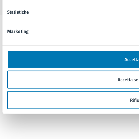
Statistiche
Marketing
Accetta
Accetta se
Rifi