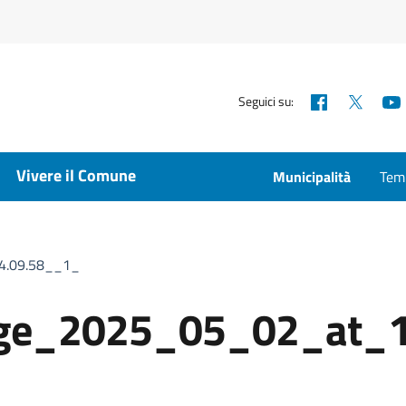
Facebook
X
Seguici su:
Vivere il Comune
Municipalità
Temp
4.09.58__1_
ge_2025_05_02_at_1