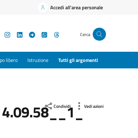
Accedi all'area personale
YouTube
Instagram
LinkedIn
Telegram
WhatsApp
Threads
Cerca
o libero
Istruzione
Tutti gli argomenti
4.09.58__1_
Condividi
Vedi azioni