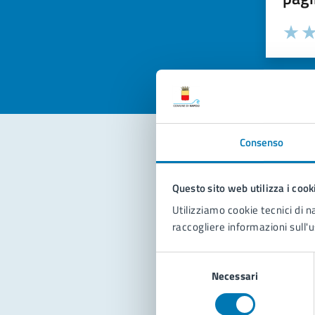
Valuta la
Selezi
Valuta 
Val
Consenso
Con
Questo sito web utilizza i cook
Utilizziamo cookie tecnici di n
raccogliere informazioni sull'u
Selezione
Necessari
del
consenso
Pro