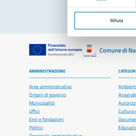
Rifiuta
Comune di Na
AMMINISTRAZIONE
CATEGORI
Aree amministrative
Ambient
Organi di governo
Anagrafe
Municipalità
Autorizz
Uffici
Cultura 
Enti e fondazioni
Document
Politici
Educazi
Personale amministrativo