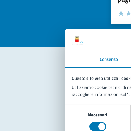
Valuta la
Selezi
Valuta 
Val
Consenso
Con
Questo sito web utilizza i cook
Utilizziamo cookie tecnici di n
raccogliere informazioni sull'u
Selezione
Necessari
del
consenso
Pro