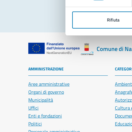
Rifiuta
Comune di Na
AMMINISTRAZIONE
CATEGORI
Aree amministrative
Ambient
Organi di governo
Anagrafe
Municipalità
Autorizz
Uffici
Cultura 
Enti e fondazioni
Document
Politici
Educazi
Personale amministrativo