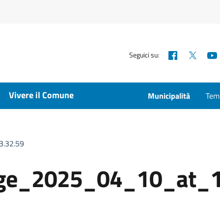
Facebook
X
Seguici su:
Vivere il Comune
Municipalità
Temp
.32.59
ge_2025_04_10_at_1