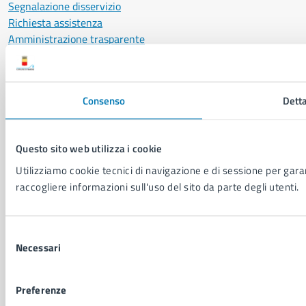
Segnalazione disservizio
Richiesta assistenza
Amministrazione trasparente
Informativa privacy
Cookie Policy
Social Media Policy
Consenso
Detta
Note legali
Notifica atti giudiziari
Dichiarazione di accessibilità
Questo sito web utilizza i cookie
Segnalazione problemi di accessibilità
Utilizziamo cookie tecnici di navigazione e di sessione per garant
Piano di miglioramento del sito
raccogliere informazioni sull'uso del sito da parte degli utenti.
SEGUICI SU
Selezione
Facebook
X
YouTube
Instagram
LinkedIn
Telegram
WhatsApp
Threa
Necessari
del
consenso
Sito di archivio
Crediti
Mappa del sito
Preferenze