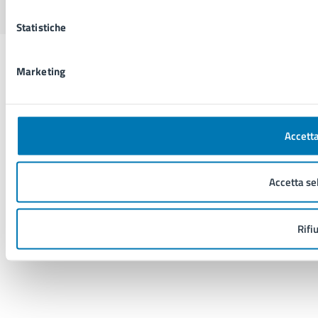
Statistiche
Marketing
Accetta
Accetta se
Rifi