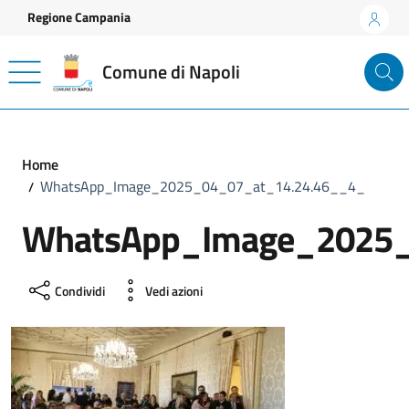
Vai ai contenuti
Vai al footer
Regione Campania
Comune di Napoli
Home
WhatsApp_Image_2025_04_07_at_14.24.46__4_
WhatsApp_Image_2025_
Condividi
Vedi azioni