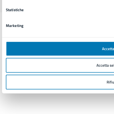
Statistiche
Marketing
Accetta
Accetta se
Rifi