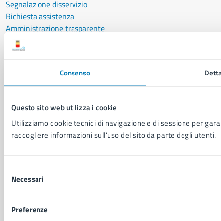
Segnalazione disservizio
Richiesta assistenza
Amministrazione trasparente
Informativa privacy
Cookie Policy
Social Media Policy
Consenso
Detta
Note legali
Notifica atti giudiziari
Dichiarazione di accessibilità
Questo sito web utilizza i cookie
Segnalazione problemi di accessibilità
Utilizziamo cookie tecnici di navigazione e di sessione per garant
Piano di miglioramento del sito
raccogliere informazioni sull'uso del sito da parte degli utenti.
SEGUICI SU
Selezione
Facebook
X
YouTube
Instagram
LinkedIn
Telegram
WhatsApp
Threa
Necessari
del
consenso
Sito di archivio
Crediti
Mappa del sito
Preferenze