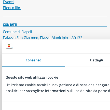
Eventi
Elenco libri
CONTATTI
Comune di Napoli
Palazzo San Giacomo, Piazza Municipio - 80133
P. IVA: 01207650639
CF: 80014890638
Consenso
Dettagli
LEI: 8156007FF4DEB97ABA09
Servizio Protocollo, URP e Albo Pretorio
Questo sito web utilizza i cookie
PEC:
urp@pec.comune.napoli.it
Centralino unico:
0817951111
Utilizziamo cookie tecnici di navigazione e di sessione per garan
analitici per raccogliere informazioni sull'uso del sito da parte d
Leggi le FAQ
Prenotazione appuntamento
Segnalazione disservizio
Selezione