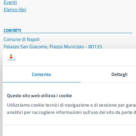
Eventi
Elenco libri
CONTATTI
Comune di Napoli
Palazzo San Giacomo, Piazza Municipio - 80133
P. IVA: 01207650639
CF: 80014890638
Consenso
Dettagli
LEI: 8156007FF4DEB97ABA09
Servizio Protocollo, URP e Albo Pretorio
Questo sito web utilizza i cookie
PEC:
urp@pec.comune.napoli.it
Centralino unico:
0817951111
Utilizziamo cookie tecnici di navigazione e di sessione per garan
analitici per raccogliere informazioni sull'uso del sito da parte d
Leggi le FAQ
Prenotazione appuntamento
Segnalazione disservizio
Selezione