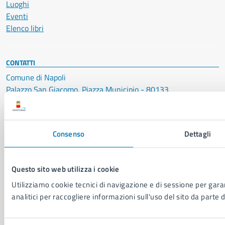
Luoghi
Eventi
Elenco libri
CONTATTI
Comune di Napoli
Palazzo San Giacomo, Piazza Municipio - 80133
P. IVA: 01207650639
CF: 80014890638
Consenso
Dettagli
LEI: 8156007FF4DEB97ABA09
Servizio Protocollo, URP e Albo Pretorio
Questo sito web utilizza i cookie
PEC:
urp@pec.comune.napoli.it
Utilizziamo cookie tecnici di navigazione e di sessione per garan
Centralino unico:
0817951111
analitici per raccogliere informazioni sull'uso del sito da parte d
Leggi le FAQ
Prenotazione appuntamento