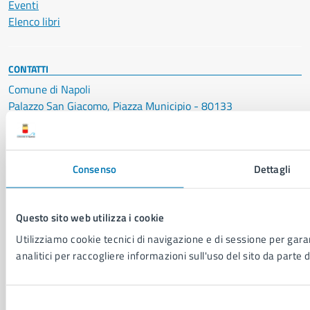
Eventi
Elenco libri
CONTATTI
Comune di Napoli
Palazzo San Giacomo, Piazza Municipio - 80133
P. IVA: 01207650639
CF: 80014890638
Consenso
Dettagli
LEI: 8156007FF4DEB97ABA09
Servizio Protocollo, URP e Albo Pretorio
Questo sito web utilizza i cookie
PEC:
urp@pec.comune.napoli.it
Centralino unico:
0817951111
Utilizziamo cookie tecnici di navigazione e di sessione per garan
analitici per raccogliere informazioni sull'uso del sito da parte d
Leggi le FAQ
Prenotazione appuntamento
Segnalazione disservizio
Selezione