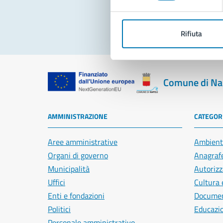
Rifiuta
Comune di Na
AMMINISTRAZIONE
CATEGORI
Aree amministrative
Ambient
Organi di governo
Anagrafe
Municipalità
Autorizz
Uffici
Cultura 
Enti e fondazioni
Document
Politici
Educazi
Personale amministrativo