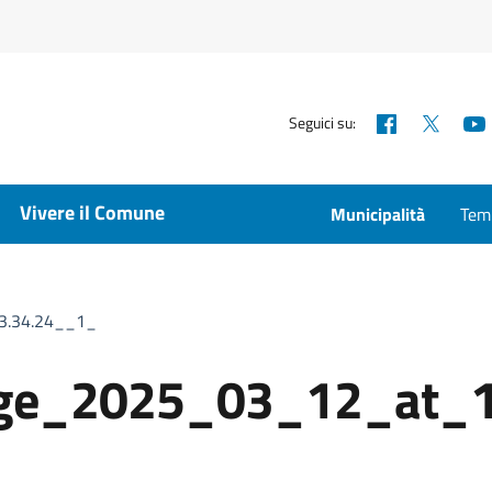
Facebook
X
Seguici su:
Vivere il Comune
Municipalità
Temp
3.34.24__1_
ge_2025_03_12_at_1