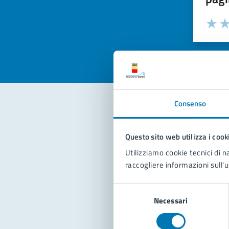
Valuta la
Selezi
Valuta 
Val
Consenso
Con
Questo sito web utilizza i cook
Utilizziamo cookie tecnici di n
raccogliere informazioni sull'u
Selezione
Necessari
del
consenso
Pro