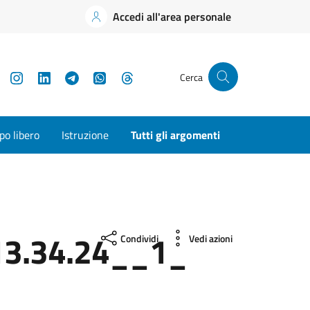
Accedi all'area personale
YouTube
Instagram
LinkedIn
Telegram
WhatsApp
Threads
Cerca
o libero
Istruzione
Tutti gli argomenti
3.34.24__1_
Condividi
Vedi azioni