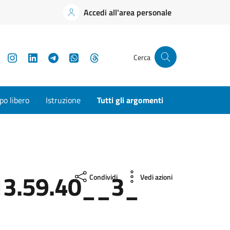
Accedi all'area personale
YouTube
Instagram
LinkedIn
Telegram
WhatsApp
Threads
Cerca
o libero
Istruzione
Tutti gli argomenti
3.59.40__3_
Condividi
Vedi azioni