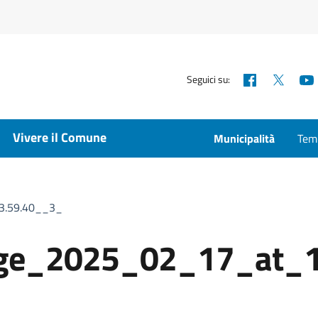
Facebook
X
Seguici su:
Vivere il Comune
Municipalità
Temp
3.59.40__3_
ge_2025_02_17_at_1