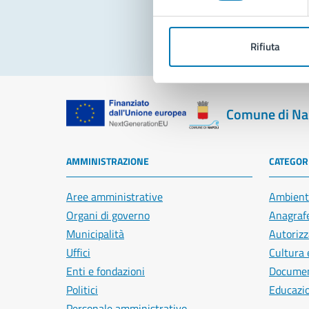
Rifiuta
Comune di Na
AMMINISTRAZIONE
CATEGORI
Aree amministrative
Ambient
Organi di governo
Anagrafe
Municipalità
Autorizz
Uffici
Cultura 
Enti e fondazioni
Document
Politici
Educazi
Personale amministrativo