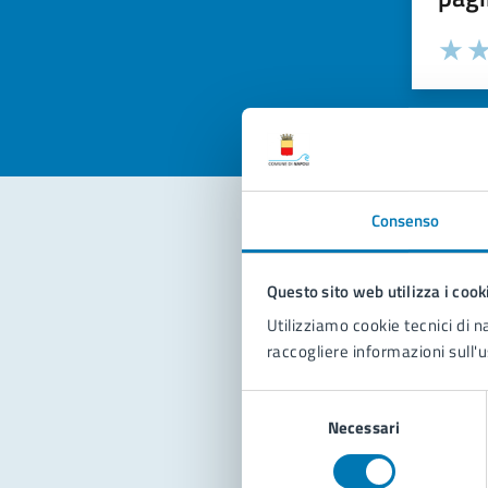
Valuta la
Selezi
Valuta 
Val
Consenso
Con
Questo sito web utilizza i cook
Utilizziamo cookie tecnici di n
raccogliere informazioni sull'u
Selezione
Necessari
del
consenso
Pro