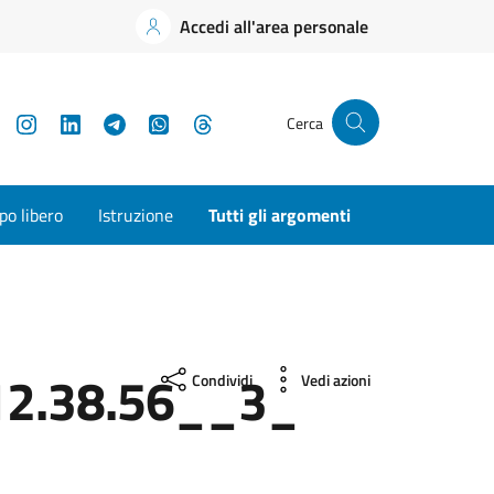
Accedi all'area personale
YouTube
Instagram
LinkedIn
Telegram
WhatsApp
Threads
Cerca
o libero
Istruzione
Tutti gli argomenti
2.38.56__3_
Condividi
Vedi azioni