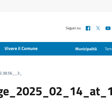
Facebook
X
Seguici su:
Vivere il Comune
Municipalità
Temp
2.38.56__3_
ge_2025_02_14_at_1