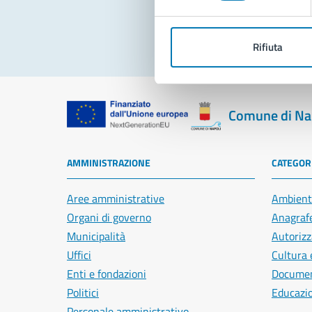
Rifiuta
Comune di Na
AMMINISTRAZIONE
CATEGORI
Aree amministrative
Ambient
Organi di governo
Anagrafe
Municipalità
Autorizz
Uffici
Cultura 
Enti e fondazioni
Document
Politici
Educazi
Personale amministrativo