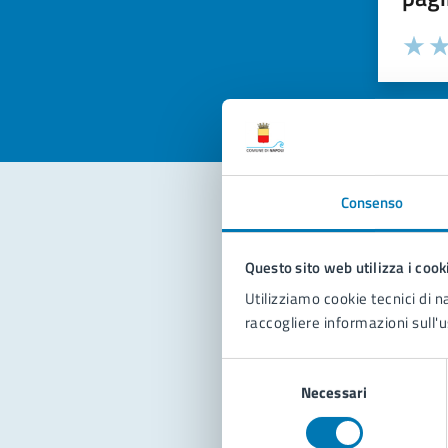
Valuta la
Selezi
Valuta 
Val
Consenso
Con
Questo sito web utilizza i cook
Utilizziamo cookie tecnici di n
raccogliere informazioni sull'u
Selezione
Necessari
del
consenso
Pro