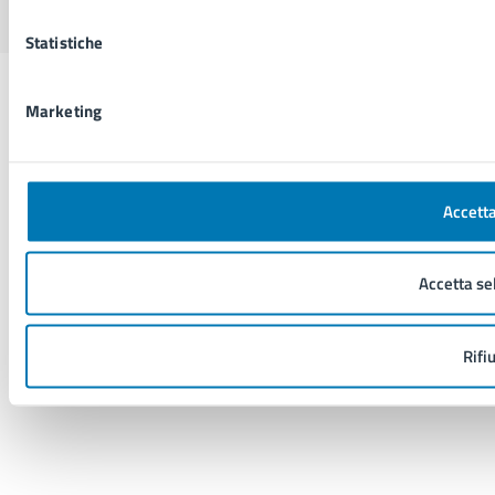
Statistiche
Marketing
Accetta
Accetta se
Rifi