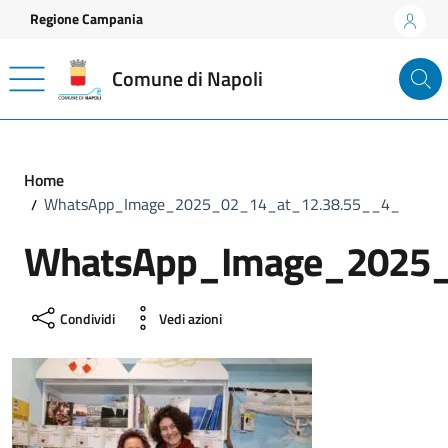
Vai ai contenuti
Vai al footer
Regione Campania
Comune di Napoli
Home
WhatsApp_Image_2025_02_14_at_12.38.55__4_
WhatsApp_Image_2025_
Condividi
Vedi azioni