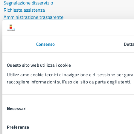
Segnalazione disservizio
Richiesta assistenza
Amministrazione trasparente
Informativa privacy
Cookie Policy
Social Media Policy
Consenso
Detta
Note legali
Notifica atti giudiziari
Dichiarazione di accessibilità
Questo sito web utilizza i cookie
Segnalazione problemi di accessibilità
Utilizziamo cookie tecnici di navigazione e di sessione per garant
Piano di miglioramento del sito
raccogliere informazioni sull'uso del sito da parte degli utenti.
SEGUICI SU
Selezione
Facebook
X
YouTube
Instagram
LinkedIn
Telegram
WhatsApp
Threa
Necessari
del
consenso
Sito di archivio
Crediti
Mappa del sito
Preferenze