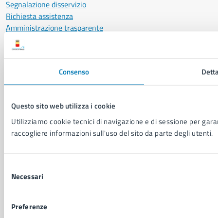
Segnalazione disservizio
Richiesta assistenza
Amministrazione trasparente
Informativa privacy
Cookie Policy
Social Media Policy
Consenso
Detta
Note legali
Notifica atti giudiziari
Dichiarazione di accessibilità
Questo sito web utilizza i cookie
Segnalazione problemi di accessibilità
Utilizziamo cookie tecnici di navigazione e di sessione per garant
Piano di miglioramento del sito
raccogliere informazioni sull'uso del sito da parte degli utenti.
SEGUICI SU
Selezione
Facebook
X
YouTube
Instagram
LinkedIn
Telegram
WhatsApp
Threa
Necessari
del
consenso
Sito di archivio
Crediti
Mappa del sito
Preferenze