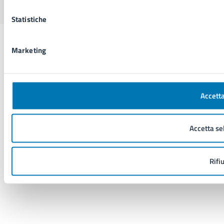
Statistiche
Marketing
Accetta
Accetta se
Rifi