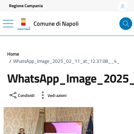
Vai ai contenuti
Vai al footer
Regione Campania
Comune di Napoli
Home
WhatsApp_Image_2025_02_11_at_12.37.08__4_
WhatsApp_Image_2025_
Condividi
Vedi azioni