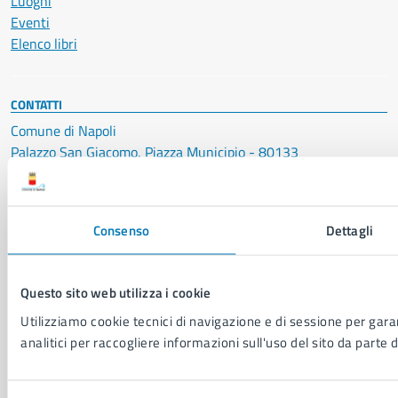
Luoghi
Eventi
Elenco libri
CONTATTI
Comune di Napoli
Palazzo San Giacomo, Piazza Municipio - 80133
P. IVA: 01207650639
CF: 80014890638
Consenso
Dettagli
LEI: 8156007FF4DEB97ABA09
Servizio Protocollo, URP e Albo Pretorio
Questo sito web utilizza i cookie
PEC:
urp@pec.comune.napoli.it
Utilizziamo cookie tecnici di navigazione e di sessione per garan
Centralino unico:
0817951111
analitici per raccogliere informazioni sull'uso del sito da parte d
Leggi le FAQ
Prenotazione appuntamento