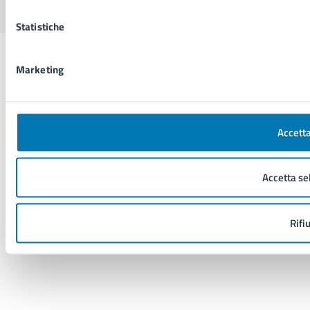
Statistiche
Marketing
Accetta
Accetta se
Rifi