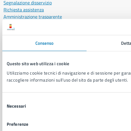
Segnalazione disservizio
Richiesta assistenza
Amministrazione trasparente
Informativa privacy
Cookie Policy
Social Media Policy
Consenso
Detta
Note legali
Notifica atti giudiziari
Dichiarazione di accessibilità
Questo sito web utilizza i cookie
Segnalazione problemi di accessibilità
Utilizziamo cookie tecnici di navigazione e di sessione per garant
Piano di miglioramento del sito
raccogliere informazioni sull'uso del sito da parte degli utenti.
SEGUICI SU
Selezione
Facebook
X
YouTube
Instagram
LinkedIn
Telegram
WhatsApp
Threa
Necessari
del
consenso
Sito di archivio
Crediti
Mappa del sito
Preferenze