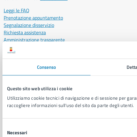
Leggi le FAQ
Prenotazione appuntamento
Segnalazione disservizio
Richiesta assistenza
Amministrazione trasparente
Informativa privacy
Cookie Policy
Social Media Policy
Consenso
Detta
Note legali
Notifica atti giudiziari
Dichiarazione di accessibilità
Questo sito web utilizza i cookie
Segnalazione problemi di accessibilità
Utilizziamo cookie tecnici di navigazione e di sessione per garant
Piano di miglioramento del sito
raccogliere informazioni sull'uso del sito da parte degli utenti.
SEGUICI SU
Selezione
Facebook
X
YouTube
Instagram
LinkedIn
Telegram
WhatsApp
Threa
Necessari
del