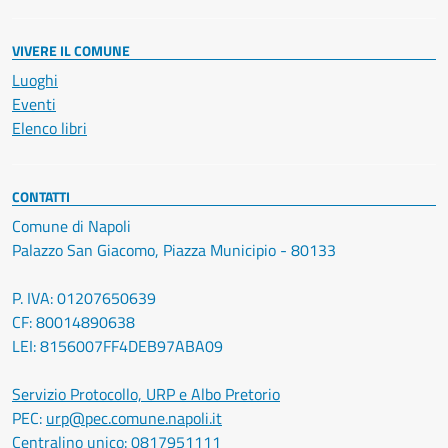
VIVERE IL COMUNE
Luoghi
Eventi
Elenco libri
CONTATTI
Comune di Napoli
Palazzo San Giacomo, Piazza Municipio - 80133
P. IVA: 01207650639
CF: 80014890638
LEI: 8156007FF4DEB97ABA09
Servizio Protocollo, URP e Albo Pretorio
PEC:
urp@pec.comune.napoli.it
Centralino unico:
0817951111