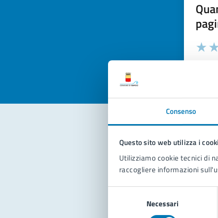
Quan
pagi
Valuta la
Selezi
Valuta 
Val
Consenso
Questo sito web utilizza i cook
Con
Utilizziamo cookie tecnici di n
raccogliere informazioni sull'u
Selezione
Necessari
del
consenso