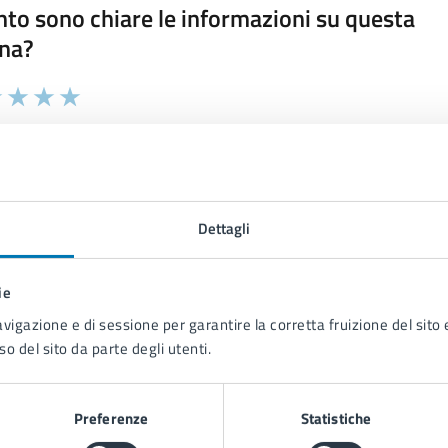
to sono chiare le informazioni su questa
na?
 chiarezza delle informazioni (da 1 a 5 stelle)
ona il numero di stelle per valutare la chiarezza delle inform
1 stelle su 5
uta 2 stelle su 5
Valuta 3 stelle su 5
Valuta 4 stelle su 5
Valuta 5 stelle su 5
Dettagli
ie
tatta il comune
avigazione e di sessione per garantire la corretta fruizione del sito e
Leggi le domande frequenti
so del sito da parte degli utenti.
Richiedi assistenza
Preferenze
Statistiche
Prenota appuntamento