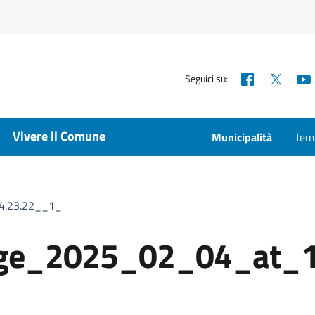
Facebook
X
Seguici su:
Vivere il Comune
Municipalità
Temp
4.23.22__1_
ge_2025_02_04_at_1