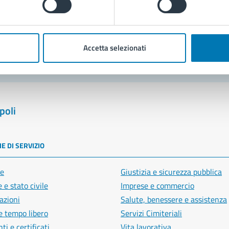
blemi in città
Segnala disservizio
Accetta selezionati
poli
E DI SERVIZIO
e
Giustizia e sicurezza pubblica
 e stato civile
Imprese e commercio
azioni
Salute, benessere e assistenza
e tempo libero
Servizi Cimiteriali
i e certificati
Vita lavorativa