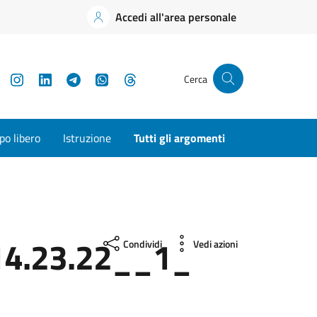
Accedi all'area personale
YouTube
Instagram
LinkedIn
Telegram
WhatsApp
Threads
Cerca
o libero
Istruzione
Tutti gli argomenti
4.23.22__1_
Condividi
Vedi azioni