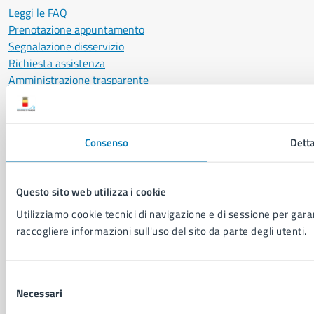
Leggi le FAQ
Prenotazione appuntamento
Segnalazione disservizio
Richiesta assistenza
Amministrazione trasparente
Informativa privacy
Cookie Policy
Social Media Policy
Consenso
Detta
Note legali
Notifica atti giudiziari
Dichiarazione di accessibilità
Questo sito web utilizza i cookie
Segnalazione problemi di accessibilità
Utilizziamo cookie tecnici di navigazione e di sessione per garant
Piano di miglioramento del sito
raccogliere informazioni sull'uso del sito da parte degli utenti.
SEGUICI SU
Selezione
Facebook
X
YouTube
Instagram
LinkedIn
Telegram
WhatsApp
Threa
Necessari
del
consenso