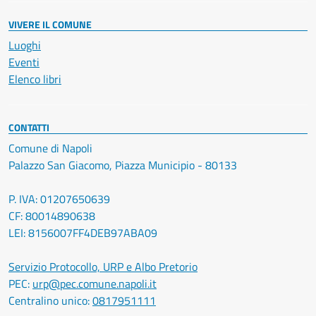
VIVERE IL COMUNE
Luoghi
Eventi
Elenco libri
CONTATTI
Comune di Napoli
Palazzo San Giacomo, Piazza Municipio - 80133
P. IVA: 01207650639
CF: 80014890638
LEI: 8156007FF4DEB97ABA09
Servizio Protocollo, URP e Albo Pretorio
PEC:
urp@pec.comune.napoli.it
Centralino unico:
0817951111