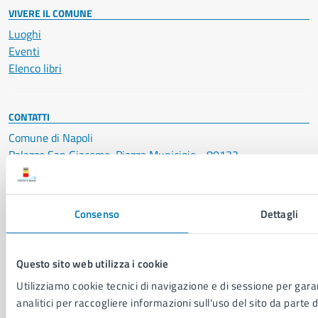
VIVERE IL COMUNE
Luoghi
Eventi
Elenco libri
CONTATTI
Comune di Napoli
Palazzo San Giacomo, Piazza Municipio - 80133
P. IVA: 01207650639
CF: 80014890638
Consenso
Dettagli
LEI: 8156007FF4DEB97ABA09
Servizio Protocollo, URP e Albo Pretorio
Questo sito web utilizza i cookie
PEC:
urp@pec.comune.napoli.it
Utilizziamo cookie tecnici di navigazione e di sessione per garan
Centralino unico:
0817951111
analitici per raccogliere informazioni sull'uso del sito da parte d