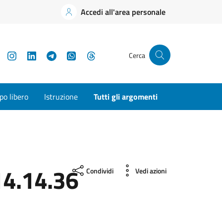
Accedi all'area personale
YouTube
Instagram
LinkedIn
Telegram
WhatsApp
Threads
Cerca
o libero
Istruzione
Tutti gli argomenti
4.14.36
Condividi
Vedi azioni