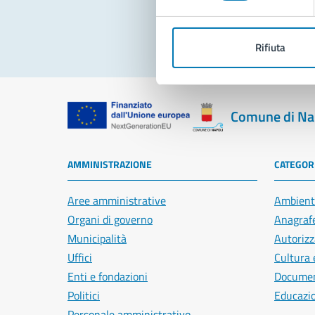
Rifiuta
Comune di Na
AMMINISTRAZIONE
CATEGORI
Aree amministrative
Ambient
Organi di governo
Anagrafe
Municipalità
Autorizz
Uffici
Cultura 
Enti e fondazioni
Document
Politici
Educazi
Personale amministrativo