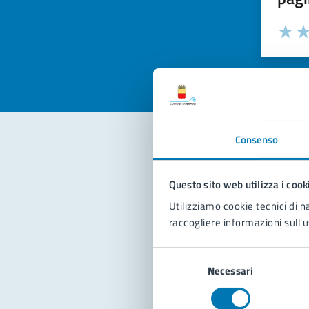
Valuta la
Selezi
Valuta 
Val
Consenso
Con
Questo sito web utilizza i cook
Utilizziamo cookie tecnici di n
raccogliere informazioni sull'u
Selezione
Necessari
del
consenso
Pro