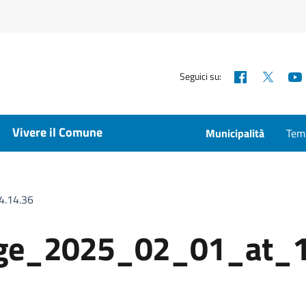
Facebook
X
Seguici su:
Vivere il Comune
Municipalità
Temp
.14.36
ge_2025_02_01_at_1