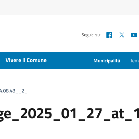
Facebook
X
Seguici su:
Vivere il Comune
Municipalità
Temp
4.08.48__2_
ge_2025_01_27_at_1