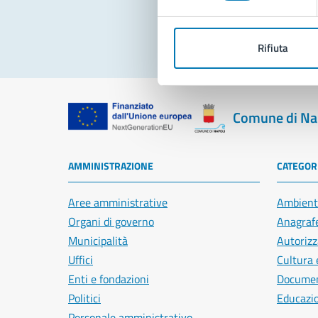
Rifiuta
Comune di Na
AMMINISTRAZIONE
CATEGORI
Aree amministrative
Ambient
Organi di governo
Anagrafe
Municipalità
Autorizz
Uffici
Cultura 
Enti e fondazioni
Document
Politici
Educazi
Personale amministrativo