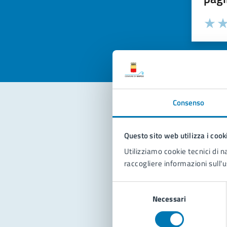
Valuta la
Selezi
Valuta 
Val
Consenso
Con
Questo sito web utilizza i cook
Utilizziamo cookie tecnici di n
raccogliere informazioni sull'u
Selezione
Necessari
del
consenso
Pro