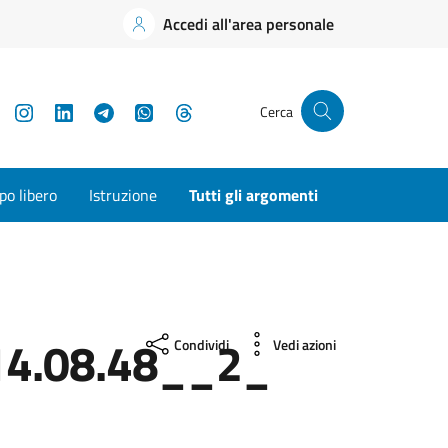
Accedi all'area personale
YouTube
Instagram
LinkedIn
Telegram
WhatsApp
Threads
Cerca
o libero
Istruzione
Tutti gli argomenti
4.08.48__2_
Condividi
Vedi azioni