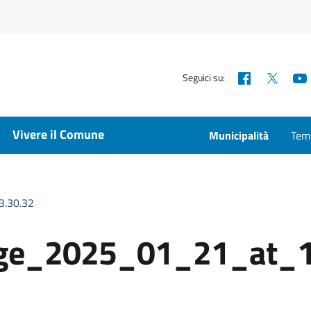
Facebook
X
Seguici su:
Vivere il Comune
Municipalità
Temp
.30.32
ge_2025_01_21_at_1