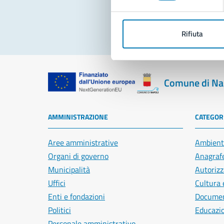
Rifiuta
Comune di Na
AMMINISTRAZIONE
CATEGORI
Aree amministrative
Ambient
Organi di governo
Anagrafe
Municipalità
Autorizz
Uffici
Cultura 
Enti e fondazioni
Document
Politici
Educazi
Personale amministrativo