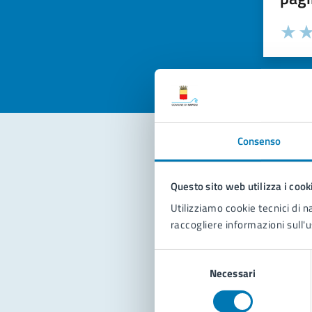
Valuta la
Selezi
Valuta 
Val
Consenso
Con
Questo sito web utilizza i cook
Utilizziamo cookie tecnici di n
raccogliere informazioni sull'u
Selezione
Necessari
del
consenso
Pro