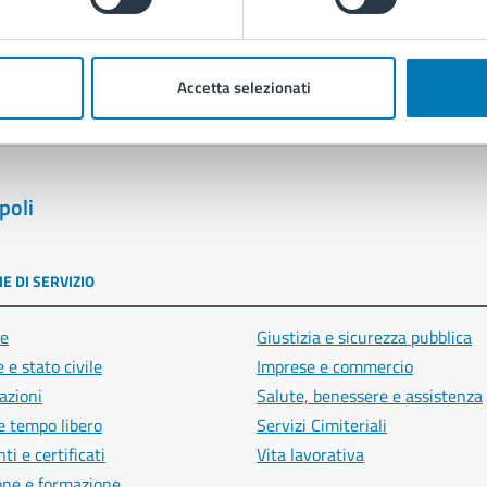
blemi in città
Segnala disservizio
Accetta selezionati
poli
E DI SERVIZIO
e
Giustizia e sicurezza pubblica
 e stato civile
Imprese e commercio
azioni
Salute, benessere e assistenza
e tempo libero
Servizi Cimiteriali
i e certificati
Vita lavorativa
one e formazione