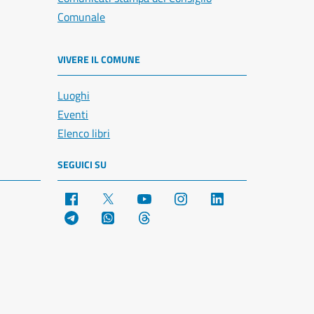
Comunale
VIVERE IL COMUNE
Luoghi
Eventi
Elenco libri
SEGUICI SU
Facebook
X
YouTube
Instagram
LinkedIn
Telegram
WhatsApp
Threads