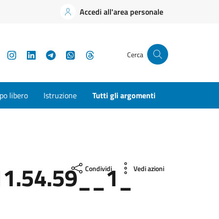
Accedi all'area personale
YouTube
Instagram
LinkedIn
Telegram
WhatsApp
Threads
Cerca
o libero
Istruzione
Tutti gli argomenti
1.54.59__1_
Condividi
Vedi azioni