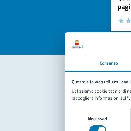
pagi
Valuta la
Selezi
Valuta 
Val
Consenso
Con
Questo sito web utilizza i cook
Utilizziamo cookie tecnici di n
raccogliere informazioni sull'u
Selezione
Necessari
del
consenso