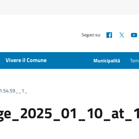
Facebook
X
Seguici su:
Vivere il Comune
Municipalità
Temp
1.54.59__1_
ge_2025_01_10_at_1